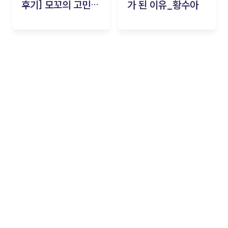
후기] 모꼬의 고민세
가 된 이유_황수아
탁소_황수아