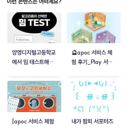
이런 콘텐츠는 어떠세요?
양영디지털고등학교
🔮apoc 서비스 체
에서 밈 테스트해보
험 후기_Play 서비
기!
스(무드룸 테스트) -
김태현
[apoc 서비스 체험
내가 팜피 서포터즈