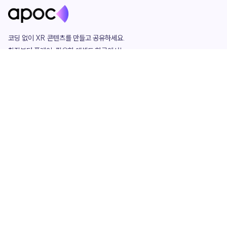
코딩 없이 XR 콘텐츠를 만들고 공유하세요. 

창작부터 플레이, 필요한 애셋도 한곳에서!

그리고 커뮤니티에서 함께하는 즐거움까지 

언제나 apoc이 함께합니다.
apoc
portfolio
마켓플레이스
요금제
play
studio
템플릿