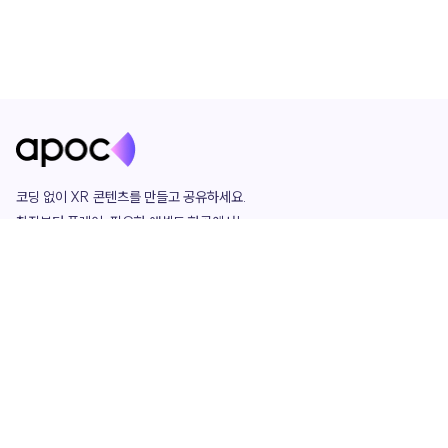
코딩 없이 XR 콘텐츠를 만들고 공유하세요. 

창작부터 플레이, 필요한 애셋도 한곳에서!

그리고 커뮤니티에서 함께하는 즐거움까지 

언제나 apoc이 함께합니다.
apoc
portfolio