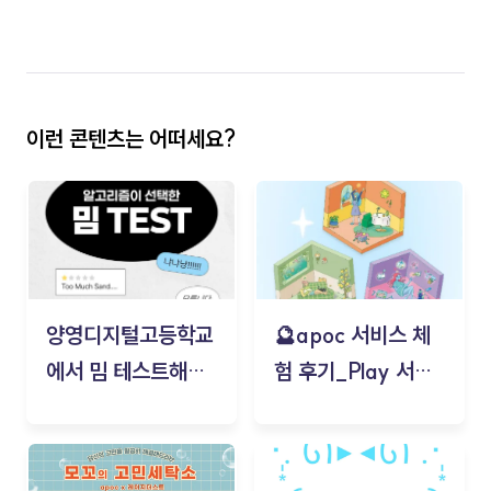
이런 콘텐츠는 어떠세요?
양영디지털고등학교
🔮apoc 서비스 체
에서 밈 테스트해보
험 후기_Play 서비
기!
스(무드룸 테스트) -
김태현