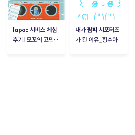
[apoc 서비스 체험
내가 팜피 서포터즈
후기] 모꼬의 고민세
가 된 이유_황수아
탁소_황수아