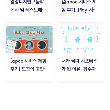
양영디지털고등학교
🔮apoc 서비스 체
에서 밈 테스트해보
험 후기_Play 서비
기!
스(무드룸 테스트) -
김태현
[apoc 서비스 체험
내가 팜피 서포터즈
후기] 모꼬의 고민세
가 된 이유_황수아
탁소_황수아