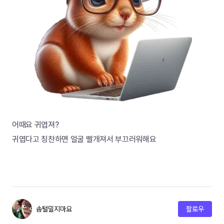
어때요 귀엽져? 
귀엽다고 칭찬하면 얼굴 빨개져서 부끄러워해요
솜털밀지마요
팔로우