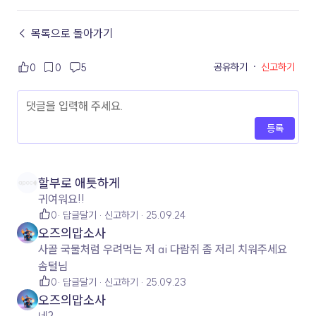
← 목록으로 돌아가기
공유하기
·
신고하기
0
0
5
등록
할부로 애틋하게
귀여워요!!
0
답글달기
신고하기
25.09.24
오즈의맙소사
사골 국물처럼 우려먹는 저 ai 다람쥐 좀 저리 치워주세요
솜털님
0
답글달기
신고하기
25.09.23
오즈의맙소사