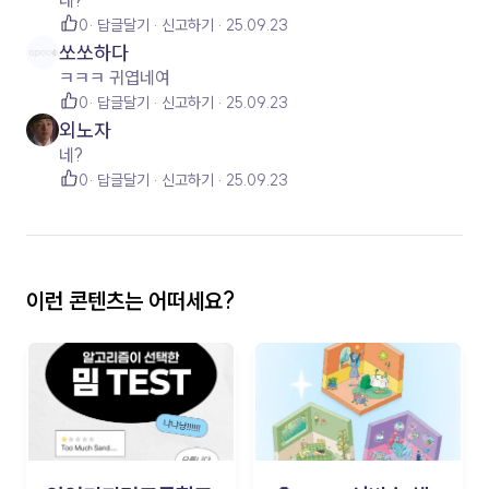
네?
0
답글달기
신고하기
25.09.23
쏘쏘하다
ㅋㅋㅋ 귀엽네여
0
답글달기
신고하기
25.09.23
외노자
네?
0
답글달기
신고하기
25.09.23
이런 콘텐츠는 어떠세요?