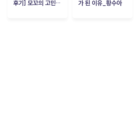
후기] 모꼬의 고민세
가 된 이유_황수아
탁소_황수아