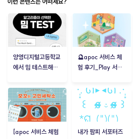
이런 콘텐츠는 어떠세요?
양영디지털고등학교
🔮apoc 서비스 체
에서 밈 테스트해보
험 후기_Play 서비
기!
스(무드룸 테스트) -
김태현
[apoc 서비스 체험
내가 팜피 서포터즈