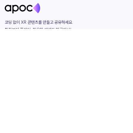
코딩 없이 XR 콘텐츠를 만들고 공유하세요. 

창작부터 플레이, 필요한 애셋도 한곳에서!

그리고 커뮤니티에서 함께하는 즐거움까지 

언제나 apoc이 함께합니다.
apoc
portfolio
마켓플레이스
요금제
play
studio
템플릿