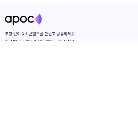
코딩 없이 XR 콘텐츠를 만들고 공유하세요. 

창작부터 플레이, 필요한 애셋도 한곳에서!

그리고 커뮤니티에서 함께하는 즐거움까지 

언제나 apoc이 함께합니다.
apoc
portfolio
마켓플레이스
요금제
play
studio