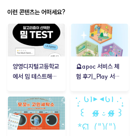
이런 콘텐츠는 어떠세요?
양영디지털고등학교
🔮apoc 서비스 체
에서 밈 테스트해보
험 후기_Play 서비
기!
스(무드룸 테스트) -
김태현