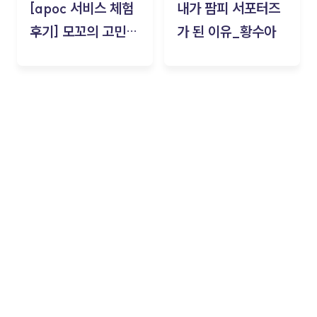
[apoc 서비스 체험
내가 팜피 서포터즈
후기] 모꼬의 고민세
가 된 이유_황수아
탁소_황수아