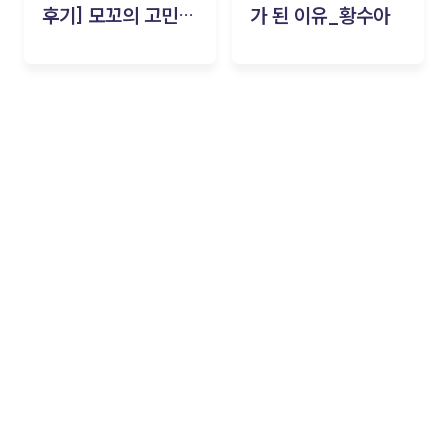
후기] 모꼬의 고민세
가 된 이유_황수아
탁소_황수아