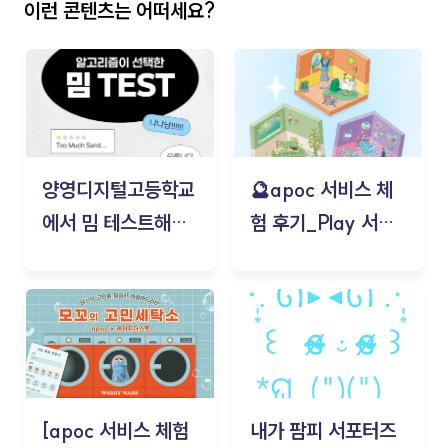
이런 콘텐츠는 어떠세요?
양영디지털고등학교
🔮apoc 서비스 체
에서 밈 테스트해보
험 후기_Play 서비
기!
스(무드룸 테스트) -
김태현
[apoc 서비스 체험
내가 팜피 서포터즈