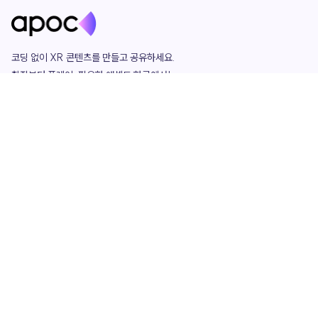
코딩 없이 XR 콘텐츠를 만들고 공유하세요. 

창작부터 플레이, 필요한 애셋도 한곳에서!

그리고 커뮤니티에서 함께하는 즐거움까지 

언제나 apoc이 함께합니다.
apoc
portfolio
마켓플레이스
요금제
play
studio
템플릿