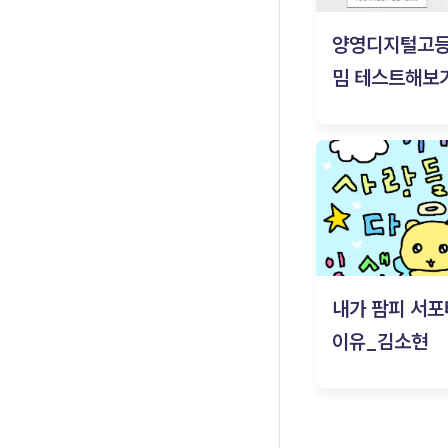
양영디지털고
밈 테스트해보기
내가 팜피 서포
이유_김소현