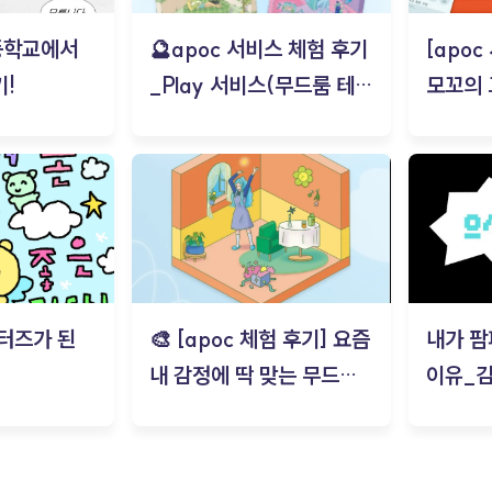
등학교에서
🔮apoc 서비스 체험 후기
[apo
!
_Play 서비스(무드룸 테스
모꼬의
트) - 김태현
터즈가 된
🎨 [apoc 체험 후기] 요즘
내가 팜
내 감정에 딱 맞는 무드룸
이유_
은? | ‘무드룸 테스트’ 솔직
후기_김은서