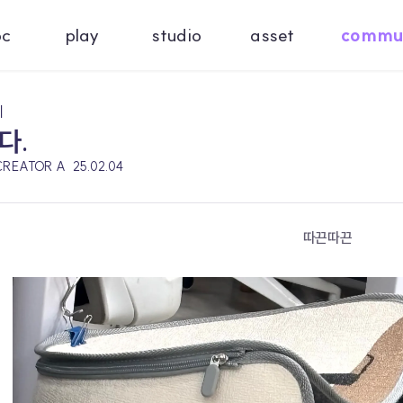
oc
play
studio
asset
commu
기
다.
CREATOR A
25.02.04
따끈따끈