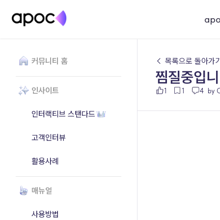
ap
커뮤니티 홈
← 목록으로 돌아가
찜질중입니
인사이트
1
1
4
by 
인터랙티브 스탠다드
고객인터뷰
활용사례
매뉴얼
사용방법