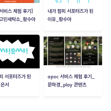
c 서비스 체험 후기]
내가 팜피 서포터즈가 된
 고민세탁소_황수아
이유_황수아
피 서포터즈가 된
apoc 서비스 체험 후기_
김은서
문하경_play 콘텐츠