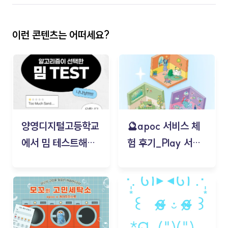
이런 콘텐츠는 어떠세요?
양영디지털고등학교
🔮apoc 서비스 체
에서 밈 테스트해보
험 후기_Play 서비
기!
스(무드룸 테스트) -
김태현