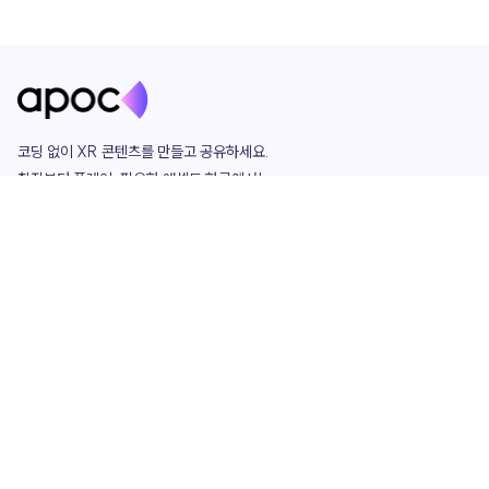
코딩 없이 XR 콘텐츠를 만들고 공유하세요. 

창작부터 플레이, 필요한 애셋도 한곳에서!

그리고 커뮤니티에서 함께하는 즐거움까지 

언제나 apoc이 함께합니다.
apoc
portfolio
마켓플레이스
요금제
play