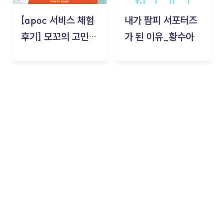
[apoc 서비스 체험
내가 팜피 서포터즈
후기] 모꼬의 고민세
가 된 이유_황수아
탁소_황수아