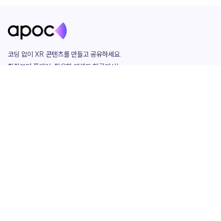
코딩 없이 XR 콘텐츠를 만들고 공유하세요. 

창작부터 플레이, 필요한 애셋도 한곳에서!

그리고 커뮤니티에서 함께하는 즐거움까지 

언제나 apoc이 함께합니다.
apoc
portfolio
마켓플레이스
요금제
play
studio