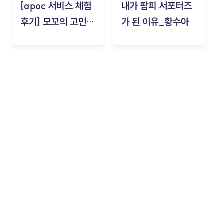
[apoc 서비스 체험
내가 팜피 서포터즈
후기] 모꼬의 고민세
가 된 이유_황수아
탁소_황수아