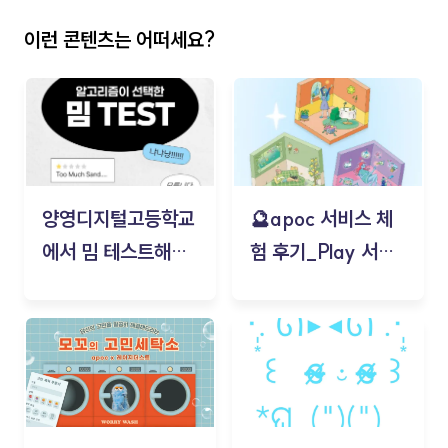
이런 콘텐츠는 어떠세요?
양영디지털고등학교
🔮apoc 서비스 체
에서 밈 테스트해보
험 후기_Play 서비
기!
스(무드룸 테스트) -
김태현