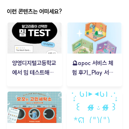
이런 콘텐츠는 어떠세요?
양영디지털고등학교
🔮apoc 서비스 체
에서 밈 테스트해보
험 후기_Play 서비
기!
스(무드룸 테스트) -
김태현