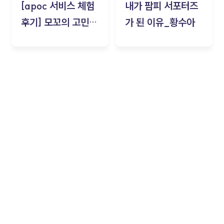
[apoc 서비스 체험
내가 팜피 서포터즈
후기] 모꼬의 고민세
가 된 이유_황수아
탁소_황수아