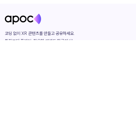
코딩 없이 XR 콘텐츠를 만들고 공유하세요. 

창작부터 플레이, 필요한 애셋도 한곳에서!

그리고 커뮤니티에서 함께하는 즐거움까지 

언제나 apoc이 함께합니다.
apoc
portfolio
마켓플레이스
요금제
play
studio