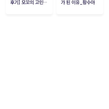
후기] 모꼬의 고민세
가 된 이유_황수아
탁소_황수아