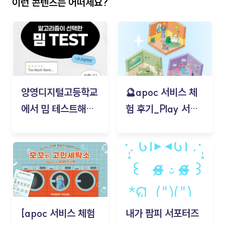
이런 콘텐츠는 어떠세요?
양영디지털고등학교
🔮apoc 서비스 체
에서 밈 테스트해보
험 후기_Play 서비
기!
스(무드룸 테스트) -
김태현
[apoc 서비스 체험
내가 팜피 서포터즈