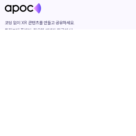
코딩 없이 XR 콘텐츠를 만들고 공유하세요. 

창작부터 플레이, 필요한 애셋도 한곳에서!

그리고 커뮤니티에서 함께하는 즐거움까지 

언제나 apoc이 함께합니다.
apoc
portfolio
마켓플레이스
요금제
play
studio
템플릿