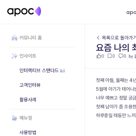
ap
커뮤니티 홈
← 목록으로 돌아가
요즘 나의 
인사이트
0
0
0
by
인터랙티브 스탠다드
첫째 아들, 둘째는 4
고객인터뷰
5월에 아기가 태어나
너무 예쁘고 정말 궁
활용사례
첫째 남아가 좀 조용
하루종일 태동만 느
매뉴얼
사용방법