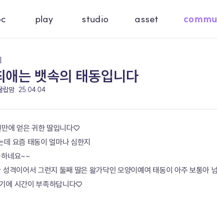
oc
play
studio
asset
commu
기
최애는 뱃속의 태동입니다
 굴랍맘
25.04.04
년만에 얻은 귀한 딸입니다♡
는데 요즘 태동이 얼마나 심한지
금하네요~~
한 성격이어서 그런지 둘째 딸은 왈가닥인 모양이예여 태동이 아주 보통아 
끼기에 시간이 부족하답니다♡