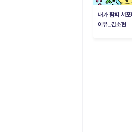
내가 팜피 서포
이유_김소현