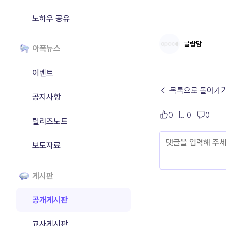
노하우 공유
굴랍맘
아폭뉴스
이벤트
← 목록으로 돌아가
공지사항
0
0
0
릴리즈노트
보도자료
게시판
공개게시판
교사게시판