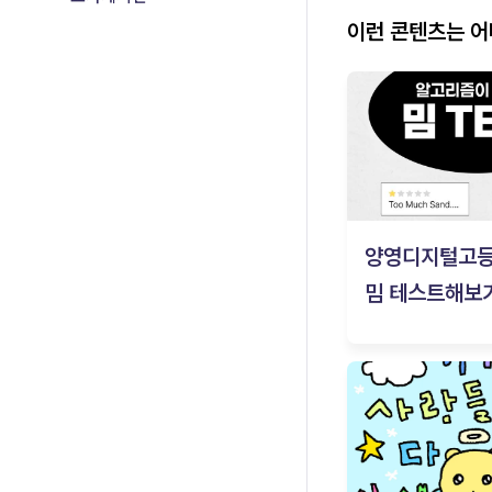
이런 콘텐츠는 
양영디지털고
밈 테스트해보기