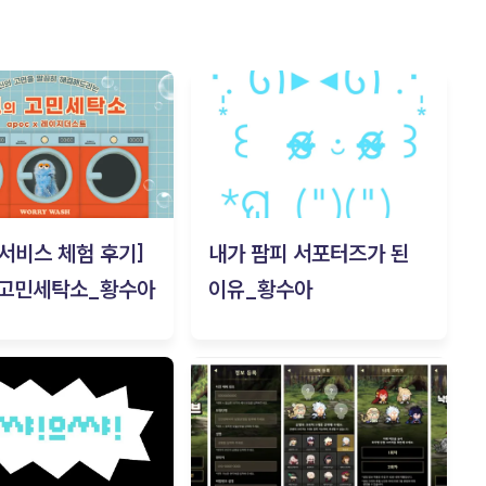
c 서비스 체험 후기]
내가 팜피 서포터즈가 된
 고민세탁소_황수아
이유_황수아