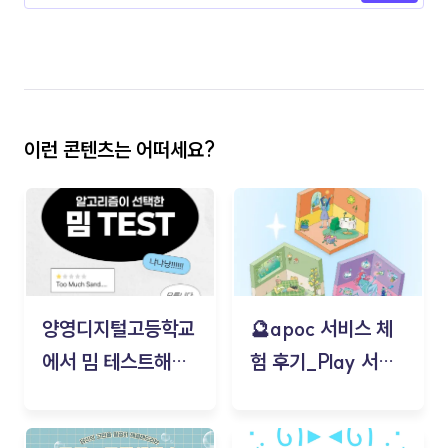
이런 콘텐츠는 어떠세요?
양영디지털고등학교
🔮apoc 서비스 체
에서 밈 테스트해보
험 후기_Play 서비
기!
스(무드룸 테스트) -
김태현