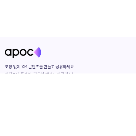
코딩 없이 XR 콘텐츠를 만들고 공유하세요. 

창작부터 플레이, 필요한 애셋도 한곳에서!

그리고 커뮤니티에서 함께하는 즐거움까지 

언제나 apoc이 함께합니다.
apoc