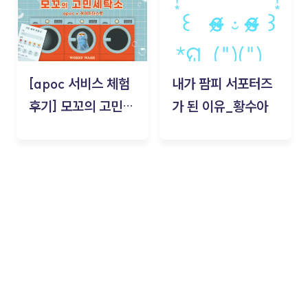
[apoc 서비스 체험
내가 팜피 서포터즈
후기] 모꼬의 고민세
가 된 이유_황수아
탁소_황수아