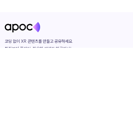
코딩 없이 XR 콘텐츠를 만들고 공유하세요. 

창작부터 플레이, 필요한 애셋도 한곳에서!

그리고 커뮤니티에서 함께하는 즐거움까지 

언제나 apoc이 함께합니다.
apoc
portfolio
마켓플레이스
요금제
play