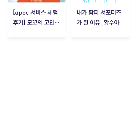
[apoc 서비스 체험
내가 팜피 서포터즈
후기] 모꼬의 고민세
가 된 이유_황수아
탁소_황수아