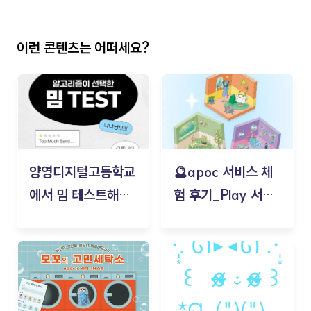
이런 콘텐츠는 어떠세요?
양영디지털고등학교
🔮apoc 서비스 체
에서 밈 테스트해보
험 후기_Play 서비
기!
스(무드룸 테스트) -
김태현