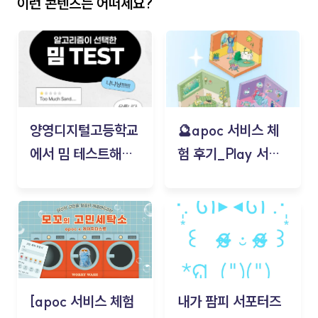
이런 콘텐츠는 어떠세요?
양영디지털고등학교
🔮apoc 서비스 체
에서 밈 테스트해보
험 후기_Play 서비
기!
스(무드룸 테스트) -
김태현
[apoc 서비스 체험
내가 팜피 서포터즈