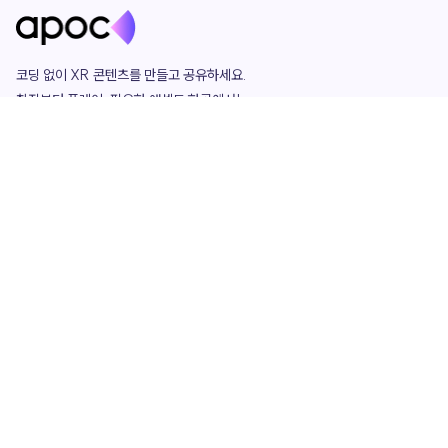
코딩 없이 XR 콘텐츠를 만들고 공유하세요. 

창작부터 플레이, 필요한 애셋도 한곳에서!

그리고 커뮤니티에서 함께하는 즐거움까지 

언제나 apoc이 함께합니다.
apoc
portfolio
마켓플레이스
요금제
play
studio
템플릿