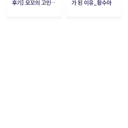
후기] 모꼬의 고민세
가 된 이유_황수아
탁소_황수아