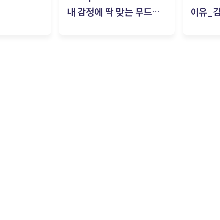
내 감정에 딱 맞는 무드룸
이유_
은? | ‘무드룸 테스트’ 솔직
후기_김은서