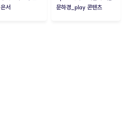
김은서
문하경_play 콘텐츠