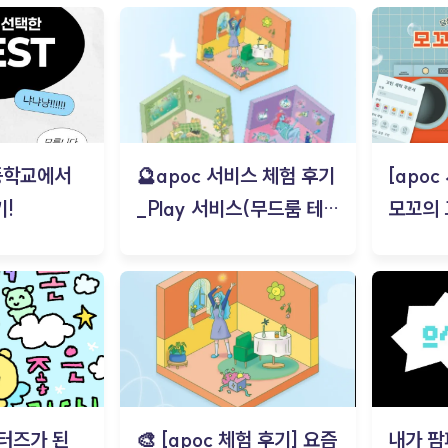
등학교에서
🔮apoc 서비스 체험 후기
[apo
!
_Play 서비스(무드룸 테스
모꼬의
트) - 김태현
터즈가 된
🎨 [apoc 체험 후기] 요즘
내가 팜