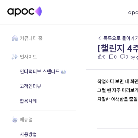
ap
커뮤니티 홈
← 목록으로 돌아가
[챌린지 4
인사이트
0
0
0
by 
인터랙티브 스탠다드
작업하다 보면 내 화
고객인터뷰
그럴 땐 자주 미리보
자잘한 어색함을 줄일
활용사례
매뉴얼
사용방법