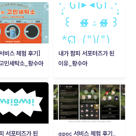
c 서비스 체험 후기]
내가 팜피 서포터즈가 된
 고민세탁소_황수아
이유_황수아
피 서포터즈가 된
apoc 서비스 체험 후기_