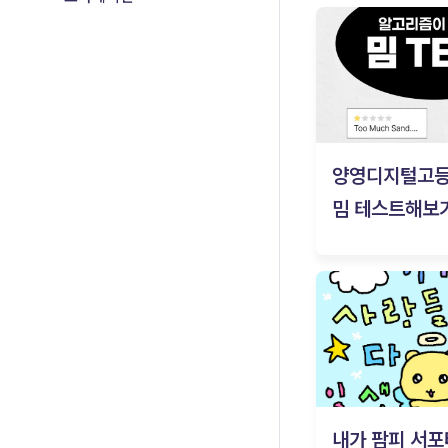
양영디지털고
밈 테스트해보기
내가 팜피 서포