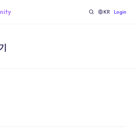
nity
KR
Login
이기