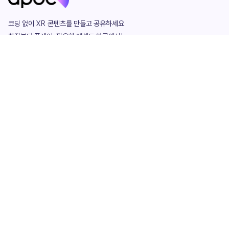
코딩 없이 XR 콘텐츠를 만들고 공유하세요. 

창작부터 플레이, 필요한 애셋도 한곳에서!

그리고 커뮤니티에서 함께하는 즐거움까지 

언제나 apoc이 함께합니다.
apoc
portfolio
마켓플레이스
요금제
play
studio
템플릿
asset