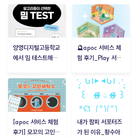
양영디지털고등학교
🔮apoc 서비스 체
에서 밈 테스트해보
험 후기_Play 서비
기!
스(무드룸 테스트) -
김태현
[apoc 서비스 체험
내가 팜피 서포터즈
후기] 모꼬의 고민세
가 된 이유_황수아