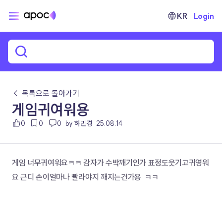
KR
Login
← 목록으로 돌아가기
게임귀여워용
0
0
0
by 하민경
25.08.14
게임 너무귀여워요ㅋㅋ 감자가 수박깨기인가 표정도웃기고귀영워
요 근디 손이얼마나 빨라야지 깨지는건가용  ㅋㅋ