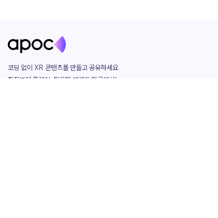
코딩 없이 XR 콘텐츠를 만들고 공유하세요. 

창작부터 플레이, 필요한 애셋도 한곳에서!

그리고 커뮤니티에서 함께하는 즐거움까지 

언제나 apoc이 함께합니다.
apoc
portfolio
마켓플레이스
요금제
play