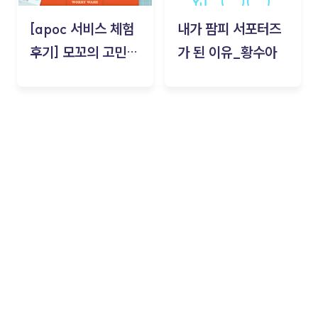
[apoc 서비스 체험
내가 팜피 서포터즈
후기] 모꼬의 고민세
가 된 이유_황수아
탁소_황수아