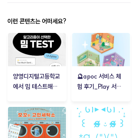
이런 콘텐츠는 어떠세요?
양영디지털고등학교
🔮apoc 서비스 체
에서 밈 테스트해보
험 후기_Play 서비
기!
스(무드룸 테스트) -
김태현