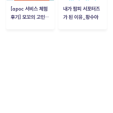
[apoc 서비스 체험
내가 팜피 서포터즈
후기] 모꼬의 고민세
가 된 이유_황수아
탁소_황수아