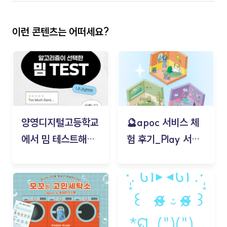
이런 콘텐츠는 어떠세요?
양영디지털고등학교
🔮apoc 서비스 체
에서 밈 테스트해보
험 후기_Play 서비
기!
스(무드룸 테스트) -
김태현