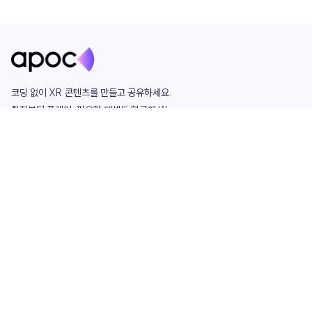
코딩 없이 XR 콘텐츠를 만들고 공유하세요. 

창작부터 플레이, 필요한 애셋도 한곳에서!

그리고 커뮤니티에서 함께하는 즐거움까지 

언제나 apoc이 함께합니다.
apoc
portfolio
마켓플레이스
요금제
play
studio