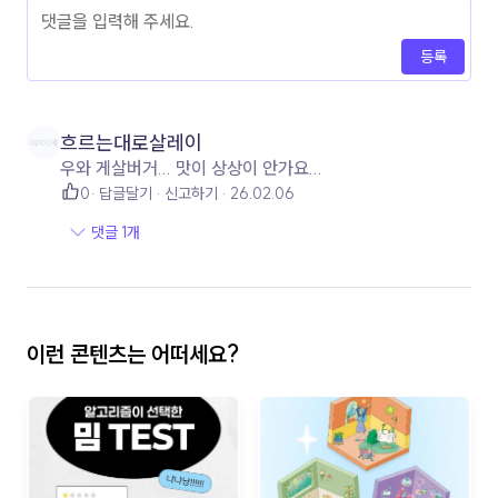
등록
흐르는대로살레이
우와 게살버거... 맛이 상상이 안가요...
0
답글달기
신고하기
26.02.06
댓글 1개
이런 콘텐츠는 어떠세요?