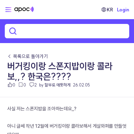
KR
Login
← 목록으로 돌아가기
버거킹이랑 스폰지밥이랑 콜라
보,,? 한국은????
0
0
2
by 할부로 애틋하게
26.02.05
사실 저는 스폰지밥을 조아하는데요,,?
아니 글쎄 작년 12월에 버거킹이랑 콜라보해서 게살와퍼를 만들엇