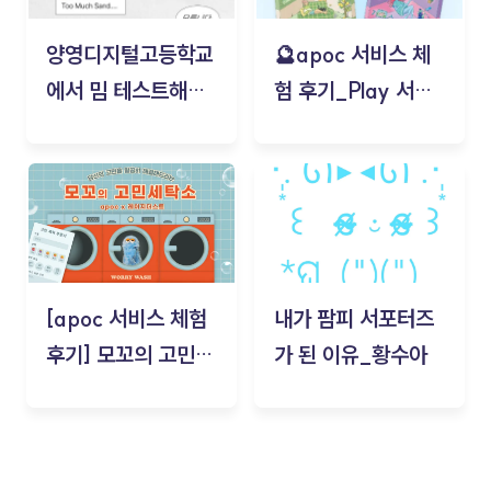
양영디지털고등학교
🔮apoc 서비스 체
에서 밈 테스트해보
험 후기_Play 서비
기!
스(무드룸 테스트) -
김태현
[apoc 서비스 체험
내가 팜피 서포터즈
후기] 모꼬의 고민세
가 된 이유_황수아
탁소_황수아