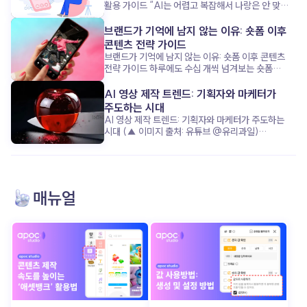
활용 가이드 “AI는 어렵고 복잡해서 나랑은 안 맞아!”
이 공식, 이제는 옛말이 된 것 같아요. 요즘 1인
기업가들은 복잡하고 무거운 AI 대신, 쉽고 친근한
브랜드가 기억에 남지 않는 이유: 숏폼 이후
‘AI 비서’ 에 훨씬 더 열광하고 있거든요. 단순한 업무
콘텐츠 전략 가이드
처리부터 마케팅 기획까지, 어떻게 AI가 혼자 모든 걸
브랜드가 기억에 남지 않는 이유: 숏폼 이후 콘텐츠
하는 1인 기업가의 시간을 구해주고, 성장을 돕는지
전략 가이드 하루에도 수십 개씩 넘겨보는 숏폼
지금부터 함께 살펴볼까요? “복잡하지 않아도
콘텐츠, 그 안에서 우리 브랜드는 과연 기억에
괜찮아”: AI 비서가 주목받는 이유 (▲ 이미지 출처:
남았을까요? 요즘은 ‘조회수’보다 ‘기억률’이 더
AI 영상 제작 트렌드: 기획자와 마케터가
클립아트코리아) 최근 1인 기업가들은 완벽한 AI
중요한 시대입니다. 고객의 머리에 남는 콘텐츠를
주도하는 시대
기술보다, 누구나 쉽게 쓰고 바로 도움 되는 ‘친근함’
만들기 위해, 단순한 시선 끌기를 넘어서는 전략이
AI 영상 제작 트렌드: 기획자와 마케터가 주도하는
을 더 원합니다. 복잡한 설정 없이 ‘내 비서’처럼 소통
필요하죠. 이제 브랜드가 준비해야 할 건, 숏폼 이후
시대 (▲ 이미지 출처: 유튜브 @유리과일)
하며, 업무 효율을 높여주는 AI가 핵심 매력
고객을 이끌 ‘다음 스텝’ 입니다. 그 전략의 핵심, 함께
“조선시대 인플루언서가 라이브 방송을 한다면?”
포인트죠. 이 AI 비서는 반복되는 업무를 척척
알아볼까요? 출퇴근길 스크롤 속, 우리 브랜드는
“유리로 된 과일을 자를 수 있다면?” 최근 수백만
처리하며, 기업가가 진짜 중요한 ‘사람과의 관계’ 와
살아남았을까? (▲ 이미지 출처: 포춘코리아) 요즘
조회수를 기록한 이 영상들은 어떻게
‘사업 전략’ 에 집중할 수 있게 도와줍니다. 이런
출근길, 무심코 넘긴 릴스가 몇 개나 되세요? 아마
만들어졌을까요? 놀랍게도 복잡한 장비나 전문적인
친근한 AI 활용이야말로 시간과 에너지를 모두
하루에 수십, 많게는 백 개 이상일지도 모르죠. 그런데
촬영·편집 없이, 단지 텍스트 입력만으로 완성된 AI
살리는 비결입니다. AI 비서: 브랜드보다 먼저!
매뉴얼
그중에서 브랜드 이름이나 메시지가 또렷이 기억나는
영상 입니다. 과거 영상 제작의 성공 공식이 ‘막대한
성장을 이끄는 숨은 조력자 (▲ 이미지 출처:
콘텐츠 는 얼마나 될까요? 숏폼 콘텐츠는 분명
자본과 시간’ 이었다면, 지금은 기발한 아이디어 와
동아사이언스) 놀랍게도, 일부 1인 기업가들은 AI
눈길을 사로잡는 데는 탁월한 수단이에요. 감각적인
빠른 실행력 이 성공을 결정짓습니다. 영상 제작의
비서 덕분에 브랜드보다 ‘업무 효율’ 과 ‘고객 응대’
편집, 유행하는 음악, 짧고 강렬한 장면 전환. ‘발견의
진입장벽이 무너진 지금, AI 영상 기술 을 통해
에서 한 단계 업그레이드되는 경험을 했습니다. AI
순간’ 을 만들어내는 데 이만한 도구가 없죠. 그런데
콘텐츠 경쟁에서 어떻게 앞서갈 수 있을까요? 그
비서는 단순한 도구를 넘어, ‘나만의 비서’로서
문제는 그 이후입니다. 너무 많은 콘텐츠가 지나가는
구체적인 전략을 함께 알아보겠습니다. 더 이상
친근하게 소통하며 팬(고객)과 연결고리를 만듭니다.
만큼, 대부분은 금방 잊히고 맙니다. 기억되지 않는
기술이 콘텐츠를 주도하지 않는다 (▲ 이미지 출처:
업무의 무게를 덜고, 브랜드가 아닌 ‘나’에게 집중할
브랜드는 결국 ‘한 번 스친 이름’ 그 이상이 되기
틱톡 @ai_mong) 과거에는 영상 한 편을
수 있게 하는 거죠. 이제 AI 비서는 1인 기업가의
어렵죠. 지금 우리는 ‘조회수’는 넘치지만, ‘브랜드
제작하려면 촬영 장비부터 스튜디오 대여, 전문 편집
성공을 견인하는 핵심 파트너 입니다. AI는 도구가
애착’은 부족한 콘텐츠 시대 를 살고 있어요. 숏폼으로
인력 투입까지 막대한 시간과 비용 이 들었습니다.