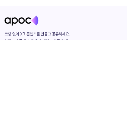
코딩 없이 XR 콘텐츠를 만들고 공유하세요. 

창작부터 플레이, 필요한 애셋도 한곳에서!

그리고 커뮤니티에서 함께하는 즐거움까지 

언제나 apoc이 함께합니다.
apoc
portfolio
마켓플레이스
요금제
play
studio