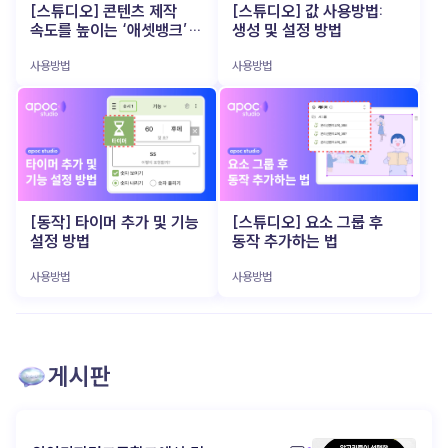
아니라 파트너 (▲ 이미지 출처: 뤼튼) 이 AI 비서의
시작한 인지, 관계로 이어지려면? (▲ 이미지 출처:
[스튜디오] 콘텐츠 제작
[스튜디오] 값 사용방법:
특히 소규모 브랜드나 개인 크리에이터에게는 큰
가장 큰 매력은, 사용자의 업무 스타일과 피드백에
포춘코리아) 숏폼은 ‘시작점’ 으로는 매우
속도를 높이는 ‘애셋뱅크’
생성 및 설정 방법
부담이었죠. 하지만 최근 등장한 VEO3, Runway,
맞춰 점점 똑똑해 진다는 점이에요. 사용자가 보내는
효과적이에요. 초단 시간에 브랜드 로고를 보여주고,
활용법
Sora 같은 AI 기반 비디오 생성 도구 들은 텍스트 한
명령과 데이터를 학습하며, 더 나은 결과물을
분위기를 전달하고, 관심을 유도할 수 있죠. 하지만
사용방법
사용방법
줄만 입력 하면 영상으로 즉시 변환 해 줍니다. 이제
만들어내고, 업무 효율을 극대화하죠. 즉, 일방적인
그것만으로 브랜드에 대한 애정을 쌓기엔
‘조선시대 K-POP 아이돌 만들어줘’ 같은 엉뚱한
기계가 아닌 ‘함께 만들어가는 파트너’ 입니다. 이
역부족입니다. 사람들은 ‘본 적 있다’는 느낌은 가질
상상도 몇 분 만에 현실감 있는 영상 으로 구현됩니다.
과정에서 1인 기업가는 AI와 소통하며, 자신만의
수 있지만, 그게 브랜드로 이어지진 않아요. 진짜 팬이
촬영과 편집에 쏟던 에너지를 오롯이 아이디어
업무 시스템과 팬과의 관계를 키워갑니다. AI 활용
되려면, 한 번의 노출이 아니라 ‘브랜드와의 경험’ 이
기획에만 집중 할 수 있게 된 것입니다. 이는 기획자나
성공의 비밀 (▲ 이미지 출처: 지티티코리아) 이제
필요하죠. 많은 브랜드들이 이 지점에서 길을
마케터가 직접 영상 감독이 되어 아이디어를 즉시
AI는 거창하고 복잡한 기술이 아닙니다. 오히려 ‘일
잃습니다. 어떻게 더 깊은 관계로 연결 할 수 있을지,
테스트하고 실행할 수 있는 환경 이 열렸음을
잘하는’ 1인 기업가들이 가장 먼저 손에 넣는 실전형
‘인지 → 탐색 → 애착’ 으로 이어지는 여정을 만들기
의미합니다. Z세대가 주도하는 AI 영상 콘텐츠
도구 로 진화하고 있죠. 반복 업무에 시간을 쏟느라
위해 어떤 콘텐츠 전략이 필요한지 고민하게 되죠.
트렌드 (▲ 이미지 출처: 유튜브 @골아파덕)
정작 중요한 결정에 집중하지 못하고 있다면,
이젠 '초대장'과 '파티장'을 구분할 때 (▲ 이미지
예전에는 완벽한 영상 완성도가 최우선이었지만,
[동작] 타이머 추가 및 기능
[스튜디오] 요소 그룹 후
당신에게 필요한 건 거창한 혁신 이 아니라, 똑똑하고
출처: shoplive) 최근 콘텐츠를 잘 활용하는
요즘 소비자들은 다릅니다. 오히려 ‘독특함’, ‘기대와
설정 방법
동작 추가하는 법
친근한 ‘AI 비서’ 한 명 일지도 모릅니다. 예산, 인력,
브랜드일수록 숏폼을 ‘완결된 콘텐츠’가 아닌 ‘관심을
다른 반전’ 이 소비자들의 관심을 끌고 있습니다. 실제
시간이 부족하다는 이유로 늘 “나중에”만 외치고
유도하는 초대장’ 으로 사용해요. "우리 브랜드, 좀
많은 제작자들이 AI가 만들어낸 독특한 결과물 을
있었다면, 지금 바로 apoc을 써보세요. 당신의
사용방법
사용방법
재밌지 않아?" 이렇게 감각적인 숏폼으로 호기심을
그대로 활용하거나, 의도적으로 AI가 틀리게
머릿속에 있는 아이디어를 실행으로 옮겨줄 가장
자극한 다음, 고객이 더 오래 머무를 수 있는 별도의
작동하도록 유도해서 재밌는 효과 를 내기도 합니다.
빠르고, 가장 쉬운 방법 이 될 거예요! ▸ apoc 콘텐츠
‘브랜드 공간’을 마련합니다. 이 공간은 단순한 랜딩
부자연스러움과 특이함을 유머 코드로 승화시킨
제작 바로가기: https://studio.apoc.day/#/
페이지가 아니라, 브랜드 세계관을 탐험할 수 있는
영상들은 "이상한데 계속 보게 되네"라는 반응을
인터랙티브 콘텐츠 로 구성돼야 해요. 웹 기반 게임,
이끌어내며 새로운 유행을 만들어가고 있습니다.
참여형 디지털 쇼룸, 혹은 사용자 참여형 콘텐츠 도
게시판
이처럼 영상은 완성도보다 ‘실험’과 ‘빠른 피드백’
좋습니다. 핵심은 ‘경험’ 입니다. 콘텐츠를
중심으로 제작 되고, Z세대 중심으로 새로운 창작
수동적으로 보기만 하는 것이 아니라, 직접 움직이고
트렌드 와 유행 코드 를 만들어가고 있습니다. 빠르게
반응 하며 브랜드를 체험 하게 만들어야 하죠. 기억에
제작하고, 빠르게 소비되고, 다시 빠르게 개선되는
남는 콘텐츠는 구조에서 시작된다 (▲ 이미지 출처:
순환 구조 가 자리잡았습니다. 모두가 같은 툴을 가진