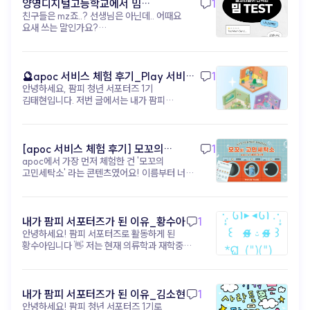
shoplive) 자극적인 숏폼 하나로 브랜드를
양영디지털고등학교에서 밈
1
지금, 진짜 경쟁력은 아이디어 (▲ 이미지 출처:
각인시키는 시대는 끝났어요. 이제는 짧은 영상이
친구들은 mz죠..? 선생님은 아닌데.. 어때요
테스트해보기!
유튜브 @골아파덕) 과거에는 고가 장비나 고급 편집
고객의 발걸음을 멈추게 했다면, 그다음을 준비해야
요새 쓰는 말인가요?
기술을 가진 제작자만이 영상 시장을 주도했지만
해요. 머무르고, 탐험하고, 관계를 맺을 수 있는 '진짜
https://www.apoc.day/d/9wDf7GmtV8
이제는 Runway, Sora, VEO3, apoc 같은 AI 및
공간' 을요. 이때 필요한 건 거창한 예산도, 대형
영상 도구 가 누구에게나 공개되어 있습니다. 기술적
캠페인도 아니에요. ‘고객 여정’ 을 설계할 수 있는
차별점이 거의 사라진 현시점에서 영상 콘텐츠의
콘텐츠 구조 와 경험 설계 도구 입니다. 아폭(apoc)
🔮apoc 서비스 체험 후기_Play 서비스
1
성공은 아이디어와 실행 속도 에 달려있습니다.
을 활용하면, 숏폼으로 유입된 고객을 인터랙티브 웹,
안녕하세요, 팜피 청년 서포터즈 1기
(무드룸 테스트) - 김태현
얼마나 독창적인 아이디어 를 내고, 얼마나 빠르게 그
미니게임, 디지털 쇼룸 같은 ‘브랜드 경험 공간’ 으로
김태현입니다. 저번 글에서는 내가 팜피
아이디어를 영상으로 구현 하며, 또 그 영상을 소비자
자연스럽게 이끌 수 있어요. 브랜드 메시지를
서포터즈가 된 지원 동기와 활동 포부에 대해
반응에 맞춰 어떻게 개선 하는지가 콘텐츠 경쟁력의
소비자가 ‘직접 탐험’ 하게 만드는 거죠. 핵심은
작성해봤었는데, 이번 글에서는 아폭 서비스에
핵심 이 되었습니다. 기술적 차별점이 사라진 지금,
고객이 브랜드를 ‘탐험’ 하고 ‘해석’ 하게 만드는 구조
대한 체험 후기를 작성해보려고 합니다! 내가
성공의 핵심은 무엇일까요? 독창적인 아이디어
설계 입니다. 지금은 단순한 스크롤 속 콘텐츠가
팜피 서포터즈가 된 이후로 아폭(apoc)의
[apoc 서비스 체험 후기] 모꼬의
1
남들이 생각하지 못한, 우리 브랜드만의 독창적인
아니라, 브랜드와의 관계를 설계할 수 있는 콘텐츠
‘오늘의 기분은? 무드 테스트’ 콘텐츠를 직접
아이디어를 구상하는 능력 빠른 실행 및 테스트
apoc에서 가장 먼저 체험한 건 '모꼬의
고민세탁소_황수아
구조가 필요한 시점이에요. 숏폼이 초대장이라면,
체험해봤다. 처음에는 가볍게 참여할 수 있는
아이디어를 곧바로 영상으로 만들어 시장의 반응을
고민세탁소' 라는 콘텐츠였어요! 이름부터 너무
이제 우리만의 파티장을 열 차례입니다. 브랜드를
감정 테스트 정도라고 생각했는데, 실제로
빠르게 테스트하는 속도 데이터 기반 개선 소비자
귀엽지 않나요?🐾 고민을 세탁기에 넣어서
‘기억’으로 연결하고 싶다면, 지금부터 콘텐츠의
경험해보니 생각보다 몰입감이 높았고 꽤 인상
반응 데이터를 분석하여 무엇이 효과가 있는지
'세탁'해준다는 콘셉트인데, 실제로 해보니
구조를 설계해보세요! ▸ apoc 콘텐츠 제작 바로가기:
깊었다. 특히 질문 구성이 단순히 결과를 맞히기
파악하고 다음 콘텐츠에 즉시 반영하는 능력 즉, 누가
생각보다 훨씬 몰입감이 있었어요. 📋 이용
https://studio.apoc.day/#/
위한 테스트라기보다, 현재 내 감정 상태를
더 창의적으로 실험 하고, 더 빠르게 실행 하며, 더
방법은 이렇게 진행돼요! 1. 시작 화면에서
내가 팜피 서포터즈가 된 이유_황수아
1
자연스럽게 돌아보게 만든다는 점이
현명하게 개선 하는가가 지금 시대의 진짜
'시작하기' 버튼 클릭 2. 고민 세탁 주문서 작성
안녕하세요! 팜피 서포터즈로 활동하게 된
흥미로웠다. “지금 내가 가장 하고 싶은
경쟁력입니다. 상상이 콘텐츠가 되는 시대, 이제는
— 이름, 현재 상태(화남/슬픔/우울/불안/
황수아입니다 👋 저는 현재 의류학과 재학중인
행동은?” 같은 질문들은 평소 무심코 지나쳤던
실행이 관건입니다 (▲ 이미지 출처: 유튜브 @
현타), 세탁 방법(약하게/강하게/비틀기/삶음),
학생입니다! 의류학과에서 공부하다 보면
감정이나 욕구를 다시 인식하게 해주는
유리과일) AI 영상 제작은 더 이상 낯선 미래 기술이
고민 내용 입력 3. '주문하기' 누르면 세탁기가
자연스럽게 '소비자가 옷을 더 실감나게 경험할
느낌이었다. 나는 평소에도 자아성찰이나 감정
아니에요. 기획자의 상상력을 현실로 만들고,
돌아가면서 고민을 세탁해줘요 🌀 4. 세탁 완료
수 없을까?'라는 고민을 하게 되는데요, 그 답을
기록에 관심이 많은 편인데, 테스트를
브랜드의 메시지를 가장 새롭게 전달하는 차세대
후 맞춤 고민 해결법을 받아볼 수 있어요! 저는
팜피의 apoc에서 찾았어요. 코딩이나 전문
내가 팜피 서포터즈가 된 이유_김소현
1
진행하면서 ‘생각보다 지금 내 상태를 잘
콘텐츠 제작 도구 입니다. 이러한 흐름은 단순한 영상
과제가 너무 많아서 힘들때 해봤는데, 상태는
디자인 툴 없이도 누구나 웹에서 AR·VR·3D
안녕하세요! 팜피 청년 서포터즈 1기로