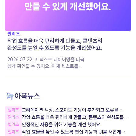
릴리즈
작업 흐름을 더욱 편리하게 만들고, 콘텐츠의
완성도를 높일 수 있도록 기능을 개선했어요.
2026.07.22 📌 텍스트 레이어명을 더욱
쉽게 확인할 수 있어요. 이제 텍스트를
작성하면 입력한 내용이 레이어 이름으로
자동 지정돼요. 레이어 이름을 직접 변경한
경우에는 설정한 이름이 그대로 유지되어,
여러 레이어를 더욱 편리하게 구분하고
아폭뉴스
관리할 수 있습니다. 📌 음악 재생 옵션이
더욱 다양해졌어요. 음악이 재생되는 구간과
그라데이션 색상, 스포이드 기능이 추가되고 오류를
릴리즈
볼륨을 원하는 대로 설정할 수 있도록 상세
잡았어요!
작업 흐름을 더욱 편리하게 만들고, 콘텐츠의 완성도를
릴리즈
옵션을 개선했어요. 콘텐츠의 분위기와
높일 수 있도록 기능을 개선했어요.
안정적인 사용을 위해 기능을 개선 했어요
릴리즈
장면에 맞게 음악을 조절하여 더욱 완성도
작업 효율을 높일 수 있도록 편집 기능과 UI를 새롭게
릴리즈
높은 콘텐츠를 제작해 보세요. 📌 서비스