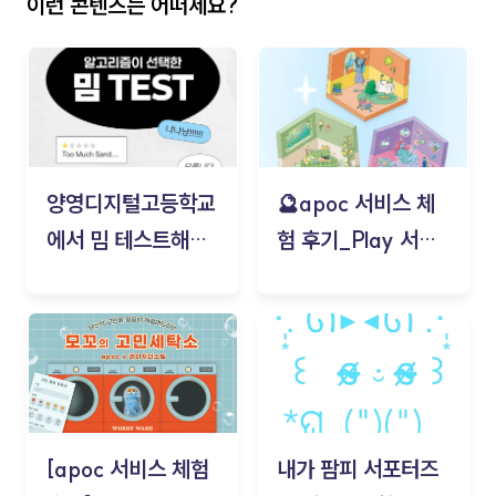
이런 콘텐츠는 어떠세요?
양영디지털고등학교
🔮apoc 서비스 체
에서 밈 테스트해보
험 후기_Play 서비
기!
스(무드룸 테스트) -
김태현
[apoc 서비스 체험
내가 팜피 서포터즈