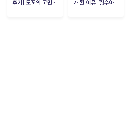
후기] 모꼬의 고민세
가 된 이유_황수아
탁소_황수아