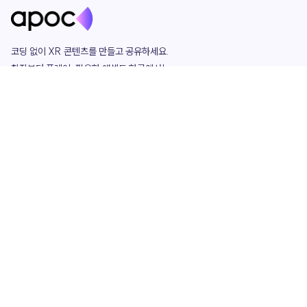
코딩 없이 XR 콘텐츠를 만들고 공유하세요. 

창작부터 플레이, 필요한 애셋도 한곳에서!

그리고 커뮤니티에서 함께하는 즐거움까지 

언제나 apoc이 함께합니다.
apoc
portfolio
마켓플레이스
요금제
play
studio
템플릿