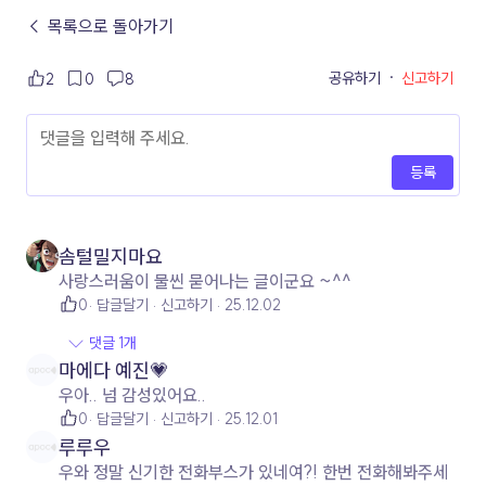
← 목록으로 돌아가기
공유하기
·
신고하기
2
0
8
등록
솜털밀지마요
사랑스러움이 물씬 묻어나는 글이군요 ~^^
0
답글달기
신고하기
25.12.02
댓글 1개
마에다 예진💗
우아.. 넘 감성있어요..
0
답글달기
신고하기
25.12.01
루루우
우와 정말 신기한 전화부스가 있네여?! 한번 전화해봐주세