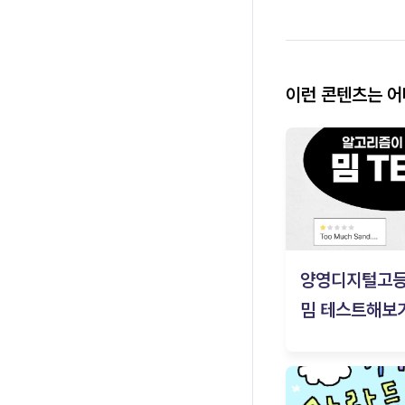
이런 콘텐츠는 
양영디지털고
밈 테스트해보기