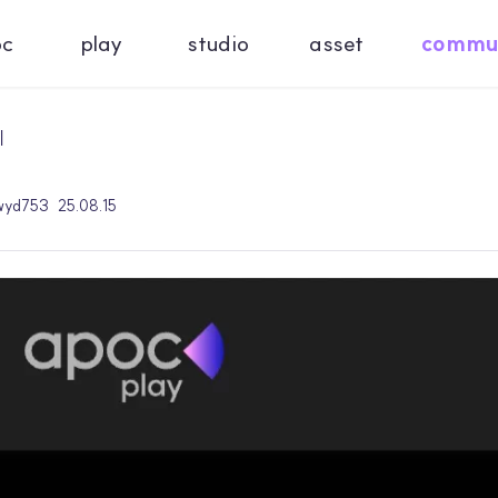
oc
play
studio
asset
commu
기
wyd753
25.08.15