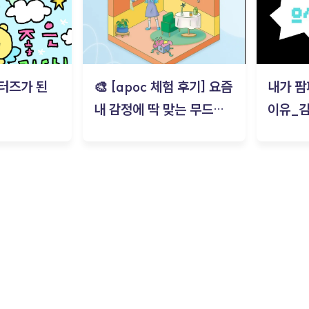
터즈가 된
🎨 [apoc 체험 후기] 요즘
내가 팜
내 감정에 딱 맞는 무드룸
이유_
은? | ‘무드룸 테스트’ 솔직
후기_김은서