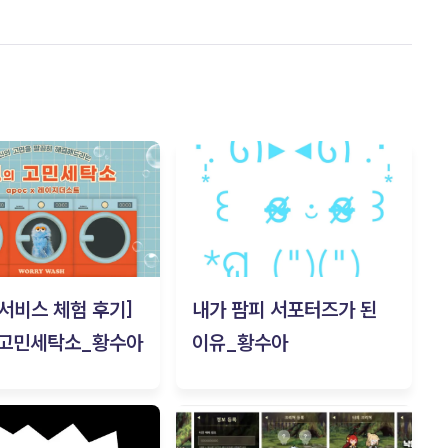
c 서비스 체험 후기]
내가 팜피 서포터즈가 된
 고민세탁소_황수아
이유_황수아