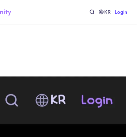
nity
KR
Login