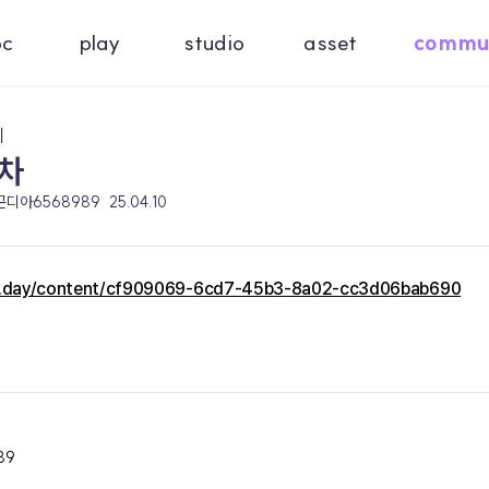
oc
play
studio
asset
commu
기
차
 곤디아6568989
25.04.10
c.day/content/cf909069-6cd7-45b3-8a02-cc3d06bab690
89