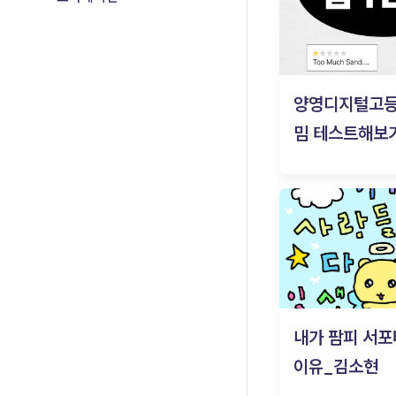
양영디지털고
밈 테스트해보기
내가 팜피 서포
이유_김소현