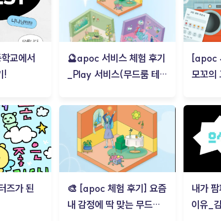
등학교에서
🔮apoc 서비스 체험 후기
[apo
!
_Play 서비스(무드룸 테스
모꼬의
트) - 김태현
터즈가 된
🎨 [apoc 체험 후기] 요즘
내가 팜
내 감정에 딱 맞는 무드룸
이유_
은? | ‘무드룸 테스트’ 솔직