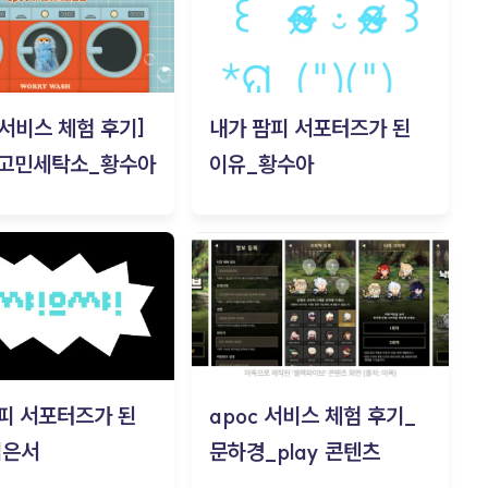
c 서비스 체험 후기]
내가 팜피 서포터즈가 된
 고민세탁소_황수아
이유_황수아
피 서포터즈가 된
apoc 서비스 체험 후기_
김은서
문하경_play 콘텐츠