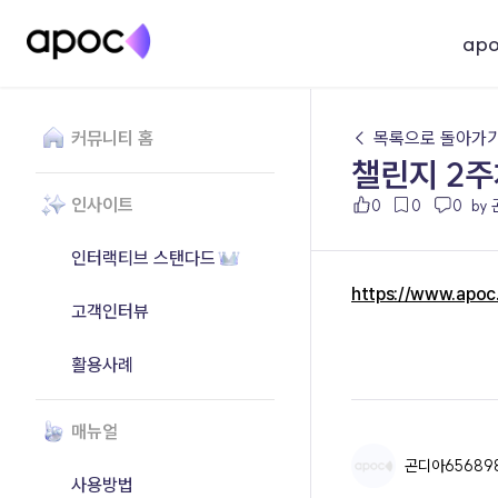
ap
커뮤니티 홈
← 목록으로 돌아가
챌린지 2주
인사이트
0
0
0
by
인터랙티브 스탠다드
https://www.apo
고객인터뷰
활용사례
매뉴얼
곤디아65689
사용방법