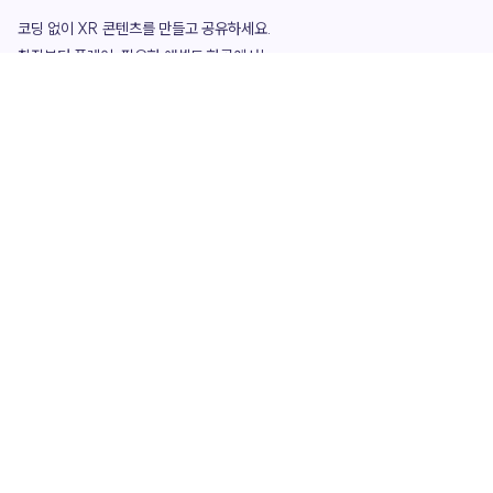
코딩 없이 XR 콘텐츠를 만들고 공유하세요. 

창작부터 플레이, 필요한 애셋도 한곳에서!

그리고 커뮤니티에서 함께하는 즐거움까지 

언제나 apoc이 함께합니다.
apoc
portfolio
마켓플레이스
요금제
play
studio
템플릿
asset