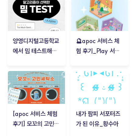
양영디지털고등학교
🔮apoc 서비스 체
에서 밈 테스트해보
험 후기_Play 서비
기!
스(무드룸 테스트) -
김태현
[apoc 서비스 체험
내가 팜피 서포터즈
후기] 모꼬의 고민세
가 된 이유_황수아
탁소_황수아