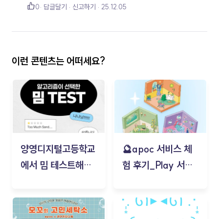
0
답글달기
신고하기
25.12.05
이런 콘텐츠는 어떠세요?
양영디지털고등학교
🔮apoc 서비스 체
에서 밈 테스트해보
험 후기_Play 서비
기!
스(무드룸 테스트) -
김태현