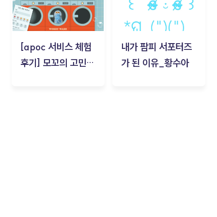
[apoc 서비스 체험
내가 팜피 서포터즈
후기] 모꼬의 고민세
가 된 이유_황수아
탁소_황수아