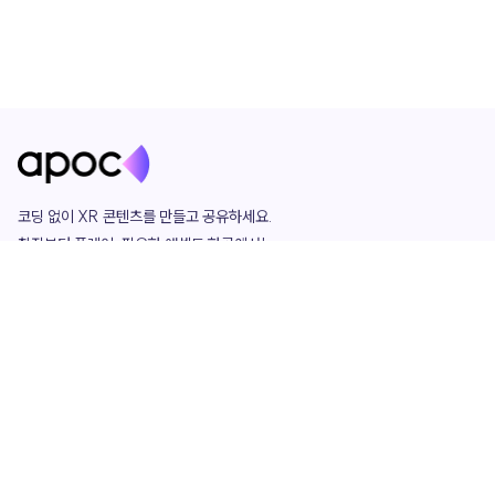
코딩 없이 XR 콘텐츠를 만들고 공유하세요. 

창작부터 플레이, 필요한 애셋도 한곳에서!

그리고 커뮤니티에서 함께하는 즐거움까지 

언제나 apoc이 함께합니다.
apoc
portfolio