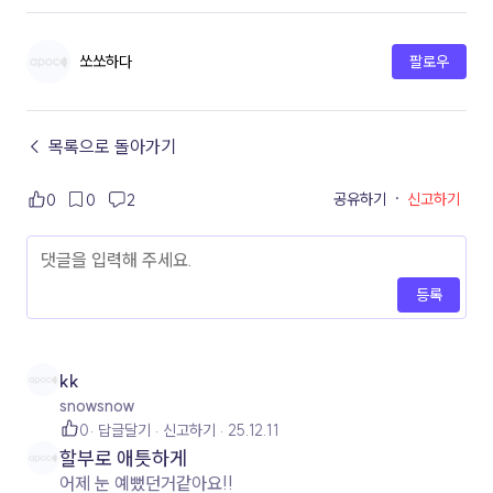
쏘쏘하다
팔로우
← 목록으로 돌아가기
공유하기
·
신고하기
0
0
2
등록
kk
snowsnow
0
답글달기
신고하기
25.12.11
할부로 애틋하게
어제 눈 예뻤던거같아요!!