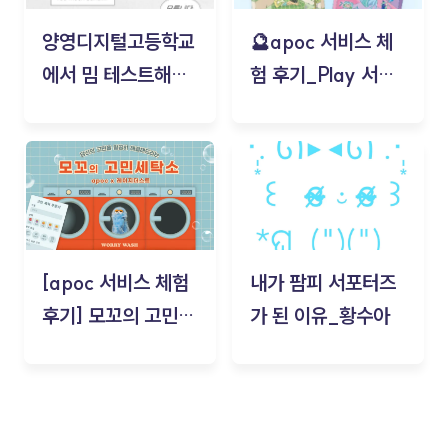
양영디지털고등학교
🔮apoc 서비스 체
에서 밈 테스트해보
험 후기_Play 서비
기!
스(무드룸 테스트) -
김태현
[apoc 서비스 체험
내가 팜피 서포터즈
후기] 모꼬의 고민세
가 된 이유_황수아
탁소_황수아