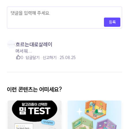
등록
흐르는대로살레이
머서워....
0
답글달기
신고하기
25.08.25
이런 콘텐츠는 어떠세요?