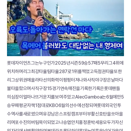
롯데자이언츠그는누구인가2025년시즌59승57패5무리그4위에
위치하며리그최강타율팀타율287로1위를찍었고득점권타율또한
리그상위권에올라타선의화력이펑펑터져나와사직야구장은날마다
불타올랐으며사직구장15경기연속매진을기록한기록은롯데팬들
의심장이얼마나뜨거운지를보여주었고AlecGamboa는6월에만5
승무패평균자책1점대로KBO6월의선수에선정되며롯데외국인투
수역사를새로썼으며유강남은스프링캠프부터부활신호탄을쏘아올
리며포수진의버팀목이되었고나승엽안치홍정훈박세웅모두가자신
의자리에서맹활약하며봄데라조롱당하던롯데는여름을넘어가을야