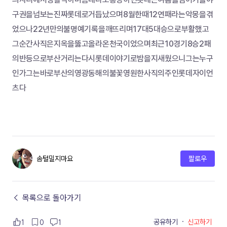
구권을넘보는진짜롯데로거듭났으며8월한때12연패라는악몽을겪
었으나22년만의불명예기록을깨뜨리며17대5대승으로부활했고
그순간사직은지옥을뚫고올라온천국이었으며최근10경기8승2패
의반등으로부산거리는다시롯데이야기로밤을지새웠으니그는누구
인가그는바로부산의영광동해의불꽃영원한사직의주인롯데자이언
츠다
솜털밀지마요
팔로우
← 목록으로 돌아가기
공유하기
·
신고하기
1
0
1