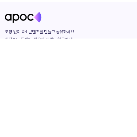
코딩 없이 XR 콘텐츠를 만들고 공유하세요. 

창작부터 플레이, 필요한 애셋도 한곳에서!

그리고 커뮤니티에서 함께하는 즐거움까지 

언제나 apoc이 함께합니다.
apoc
portfolio
마켓플레이스
요금제
play
studio