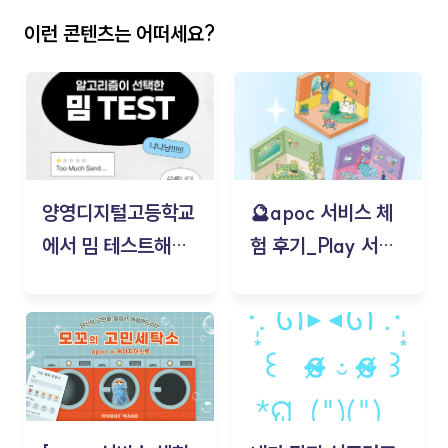
이런 콘텐츠는 어떠세요?
양영디지털고등학교
🔮apoc 서비스 체
에서 밈 테스트해보
험 후기_Play 서비
기!
스(무드룸 테스트) -
김태현