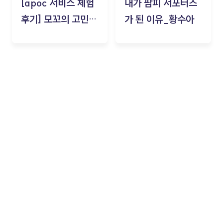
[apoc 서비스 체험
내가 팜피 서포터즈
후기] 모꼬의 고민세
가 된 이유_황수아
탁소_황수아