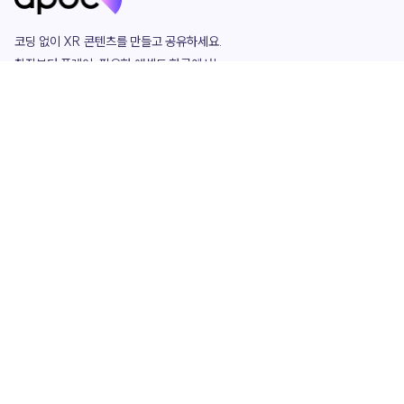
코딩 없이 XR 콘텐츠를 만들고 공유하세요. 

창작부터 플레이, 필요한 애셋도 한곳에서!

그리고 커뮤니티에서 함께하는 즐거움까지 

언제나 apoc이 함께합니다.
apoc
portfolio
마켓플레이스
요금제
play
studio
템플릿
asset