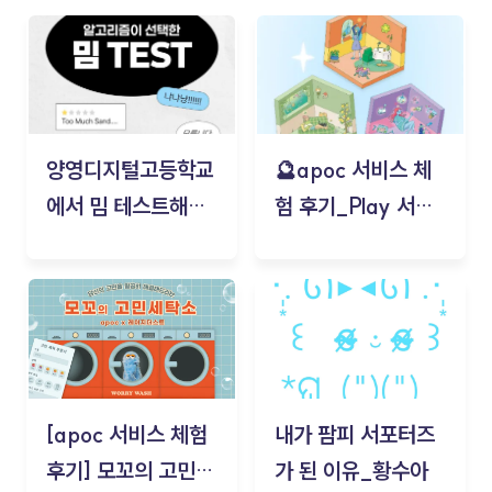
양영디지털고등학교
🔮apoc 서비스 체
에서 밈 테스트해보
험 후기_Play 서비
기!
스(무드룸 테스트) -
김태현
[apoc 서비스 체험
내가 팜피 서포터즈
후기] 모꼬의 고민세
가 된 이유_황수아