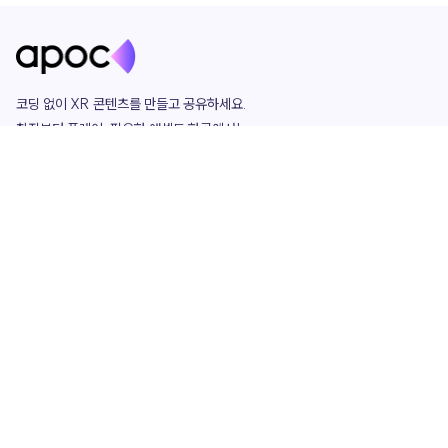
코딩 없이 XR 콘텐츠를 만들고 공유하세요. 

창작부터 플레이, 필요한 애셋도 한곳에서!

그리고 커뮤니티에서 함께하는 즐거움까지 

언제나 apoc이 함께합니다.
apoc
portfolio
마켓플레이스
요금제
play
studio