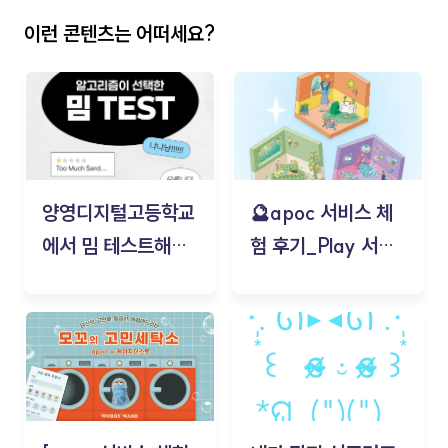
이런 콘텐츠는 어떠세요?
양영디지털고등학교
🔮apoc 서비스 체
에서 밈 테스트해보
험 후기_Play 서비
기!
스(무드룸 테스트) -
김태현