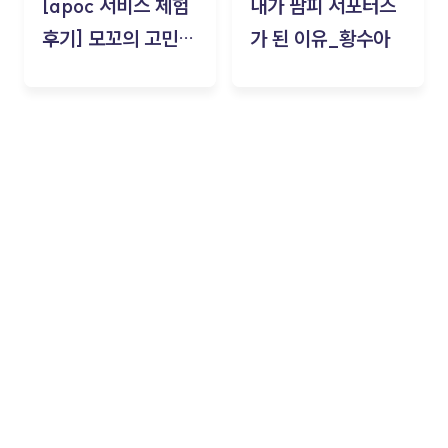
[apoc 서비스 체험
내가 팜피 서포터즈
후기] 모꼬의 고민세
가 된 이유_황수아
탁소_황수아