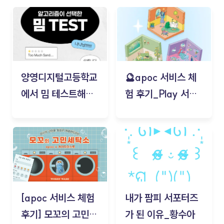
양영디지털고등학교
🔮apoc 서비스 체
에서 밈 테스트해보
험 후기_Play 서비
기!
스(무드룸 테스트) -
김태현
[apoc 서비스 체험
내가 팜피 서포터즈
후기] 모꼬의 고민세
가 된 이유_황수아