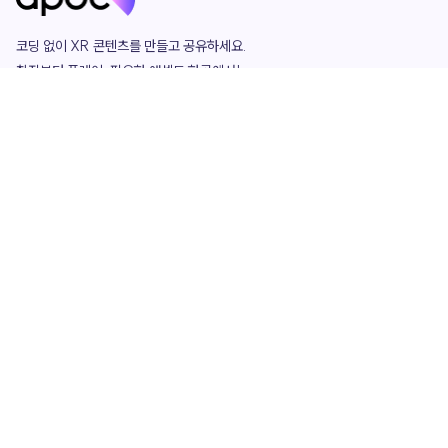
코딩 없이 XR 콘텐츠를 만들고 공유하세요. 

창작부터 플레이, 필요한 애셋도 한곳에서!

그리고 커뮤니티에서 함께하는 즐거움까지 

언제나 apoc이 함께합니다.
apoc
portfolio
마켓플레이스
요금제
play
studio
템플릿
asset