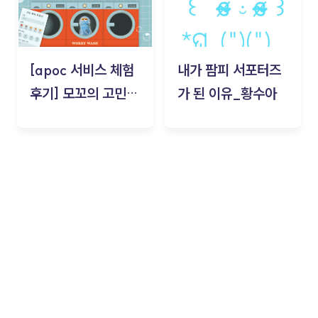
[apoc 서비스 체험
내가 팜피 서포터즈
후기] 모꼬의 고민세
가 된 이유_황수아
탁소_황수아