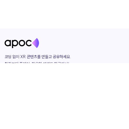
코딩 없이 XR 콘텐츠를 만들고 공유하세요. 

창작부터 플레이, 필요한 애셋도 한곳에서!

그리고 커뮤니티에서 함께하는 즐거움까지 

언제나 apoc이 함께합니다.
apoc
portfolio