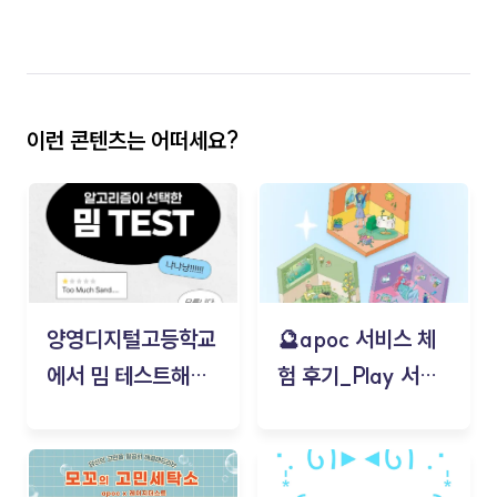
이런 콘텐츠는 어떠세요?
양영디지털고등학교
🔮apoc 서비스 체
에서 밈 테스트해보
험 후기_Play 서비
기!
스(무드룸 테스트) -
김태현