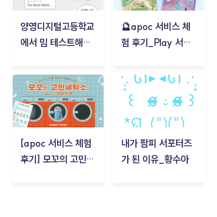
양영디지털고등학교
🔮apoc 서비스 체
에서 밈 테스트해보
험 후기_Play 서비
기!
스(무드룸 테스트) -
김태현
[apoc 서비스 체험
내가 팜피 서포터즈
후기] 모꼬의 고민세
가 된 이유_황수아
탁소_황수아