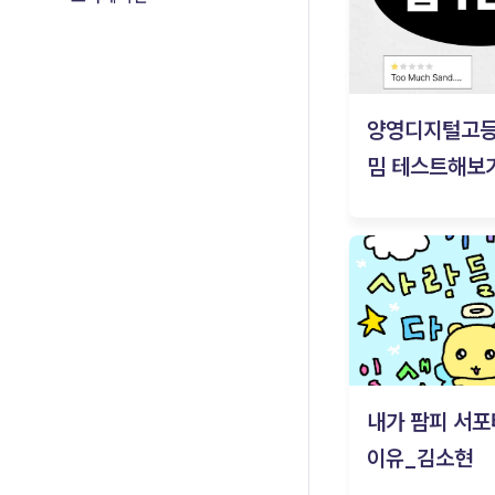
양영디지털고
밈 테스트해보기
내가 팜피 서포
이유_김소현