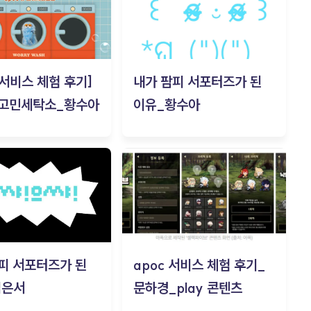
c 서비스 체험 후기]
내가 팜피 서포터즈가 된
 고민세탁소_황수아
이유_황수아
피 서포터즈가 된
apoc 서비스 체험 후기_
김은서
문하경_play 콘텐츠