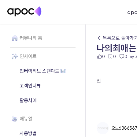
ap
커뮤니티 홈
← 목록으로 돌아가
나의최애는
인사이트
0
0
0
by
인터랙티브 스탠다드
진
고객인터뷰
활용사례
매뉴얼
오노638656
사용방법