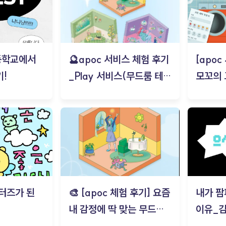
등학교에서
🔮apoc 서비스 체험 후기
[apo
!
_Play 서비스(무드룸 테스
모꼬의
트) - 김태현
터즈가 된
🎨 [apoc 체험 후기] 요즘
내가 팜
내 감정에 딱 맞는 무드룸
이유_
은? | ‘무드룸 테스트’ 솔직