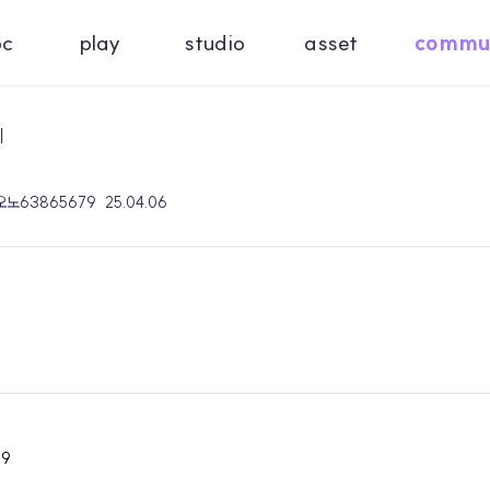
oc
play
studio
asset
commu
기
 오노63865679
25.04.06
79