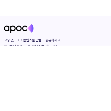
코딩 없이 XR 콘텐츠를 만들고 공유하세요. 

창작부터 플레이, 필요한 애셋도 한곳에서!

그리고 커뮤니티에서 함께하는 즐거움까지 

언제나 apoc이 함께합니다.
apoc
portfolio
마켓플레이스
요금제