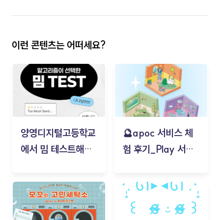
이런 콘텐츠는 어떠세요?
양영디지털고등학교
🔮apoc 서비스 체
에서 밈 테스트해보
험 후기_Play 서비
기!
스(무드룸 테스트) -
김태현