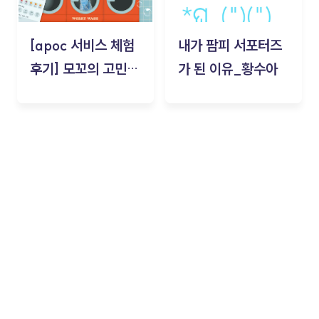
[apoc 서비스 체험
내가 팜피 서포터즈
후기] 모꼬의 고민세
가 된 이유_황수아
탁소_황수아