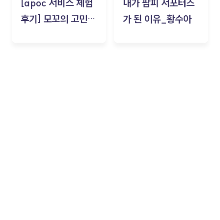
[apoc 서비스 체험
내가 팜피 서포터즈
후기] 모꼬의 고민세
가 된 이유_황수아
탁소_황수아