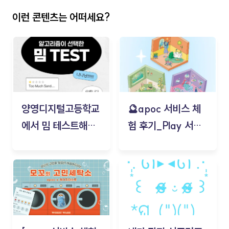
이런 콘텐츠는 어떠세요?
양영디지털고등학교
🔮apoc 서비스 체
에서 밈 테스트해보
험 후기_Play 서비
기!
스(무드룸 테스트) -
김태현