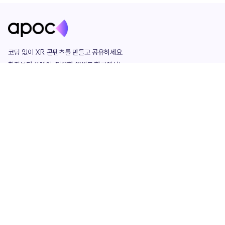
코딩 없이 XR 콘텐츠를 만들고 공유하세요. 

창작부터 플레이, 필요한 애셋도 한곳에서!

그리고 커뮤니티에서 함께하는 즐거움까지 

언제나 apoc이 함께합니다.
apoc
portfolio
마켓플레이스
요금제
play
studio