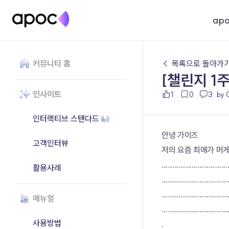
ap
커뮤니티 홈
← 목록으로 돌아가
[챌린지 1주
인사이트
1
0
3
by
인터랙티브 스탠다드
안녕 가이즈
고객인터뷰
저의 요즘 최애가 머
...................................
활용사례
...................................
...................................
매뉴얼
...................................
사용방법
.