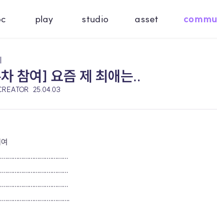
oc
play
studio
asset
commu
기
차 참여] 요즘 제 최애는..
 CREATOR
25.04.03
게여
.......................................
.......................................
.......................................
........................................