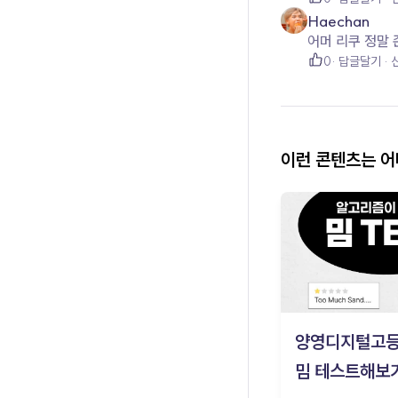
Haechan
어머 리쿠 정말 
0
답글달기
이런 콘텐츠는 
양영디지털고
밈 테스트해보기