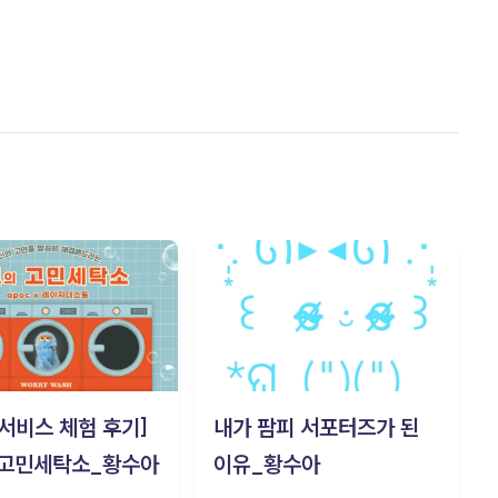
c 서비스 체험 후기]
내가 팜피 서포터즈가 된
 고민세탁소_황수아
이유_황수아