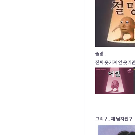
즐망..
진짜 웃기져 안 웃기
그리구.. 
제 남자친구