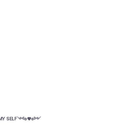
MY SELF༺ʚ♥ɞ༻