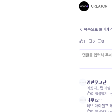
CREATOR
← 목록으로 돌아가
1
0
3
명란젓코난
머싯따.. 럽마셀
0
답글달기
나무1211
0
답글달기