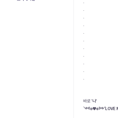
.
.
.
.
.
.
.
.
.
.
.
바로 
'나' 
༺ʚ♥ɞ༻LOVE 