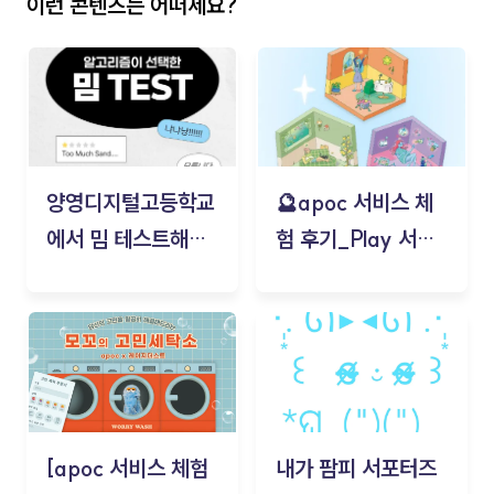
이런 콘텐츠는 어떠세요?
양영디지털고등학교
🔮apoc 서비스 체
에서 밈 테스트해보
험 후기_Play 서비
기!
스(무드룸 테스트) -
김태현
[apoc 서비스 체험
내가 팜피 서포터즈