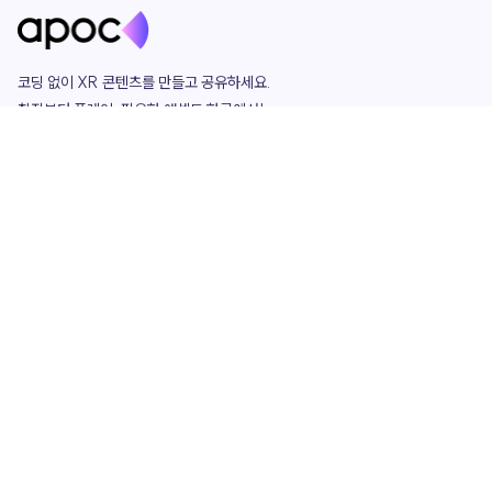
코딩 없이 XR 콘텐츠를 만들고 공유하세요. 

창작부터 플레이, 필요한 애셋도 한곳에서!

그리고 커뮤니티에서 함께하는 즐거움까지 

언제나 apoc이 함께합니다.
apoc
portfolio
마켓플레이스
요금제
play
studio
템플릿