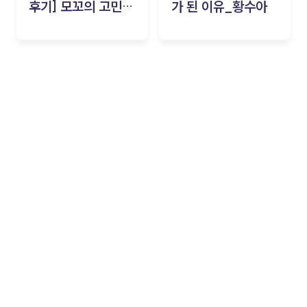
후기] 모꼬의 고민세
가 된 이유_황수아
탁소_황수아