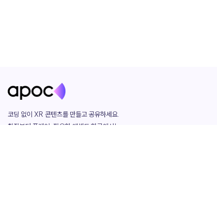
코딩 없이 XR 콘텐츠를 만들고 공유하세요. 

창작부터 플레이, 필요한 애셋도 한곳에서!

그리고 커뮤니티에서 함께하는 즐거움까지 

언제나 apoc이 함께합니다.
apoc