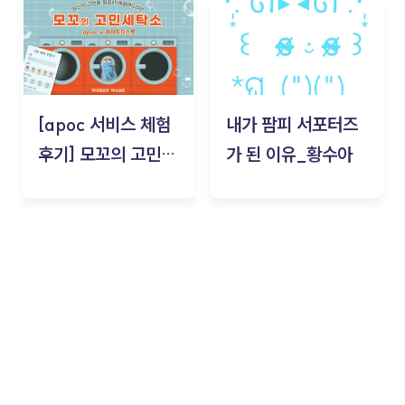
[apoc 서비스 체험
내가 팜피 서포터즈
후기] 모꼬의 고민세
가 된 이유_황수아
탁소_황수아