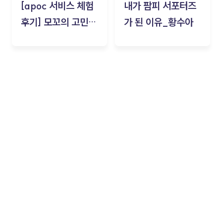
[apoc 서비스 체험
내가 팜피 서포터즈
후기] 모꼬의 고민세
가 된 이유_황수아
탁소_황수아