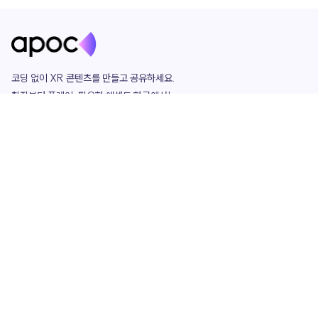
코딩 없이 XR 콘텐츠를 만들고 공유하세요. 

창작부터 플레이, 필요한 애셋도 한곳에서!

그리고 커뮤니티에서 함께하는 즐거움까지 

언제나 apoc이 함께합니다.
apoc
portfolio
마켓플레이스
요금제
play
studio