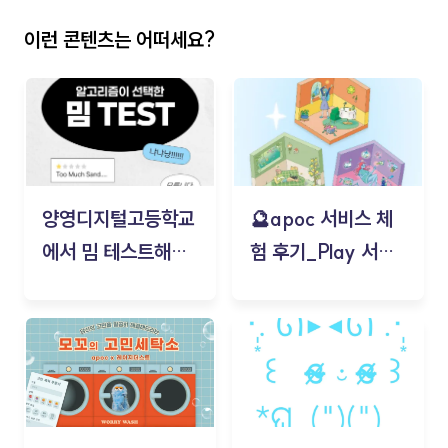
이런 콘텐츠는 어떠세요?
양영디지털고등학교
🔮apoc 서비스 체
에서 밈 테스트해보
험 후기_Play 서비
기!
스(무드룸 테스트) -
김태현