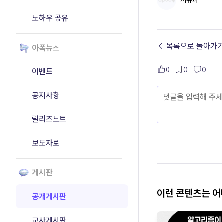
지유파
노하우 공유
← 목록으로 돌아가
아폭뉴스
0
0
0
이벤트
공지사항
릴리즈노트
보도자료
게시판
이런 콘텐츠는 
공개게시판
교사게시판