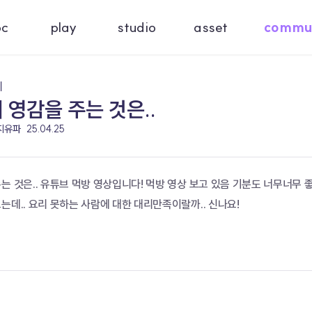
oc
play
studio
asset
commu
기
 영감을 주는 것은..
 지유파
25.04.25
는 것은.. 유튜브 먹방 영상입니다! 먹방 영상 보고 있음 기분도 너무너무 좋아
는데.. 요리 못하는 사람에 대한 대리만족이랄까.. 신나요!