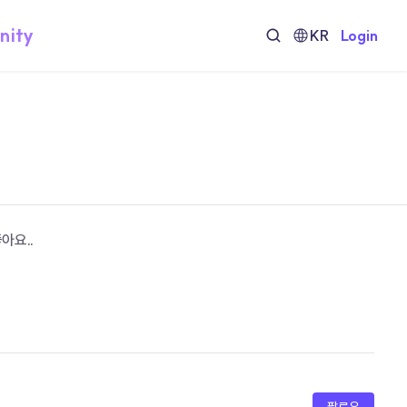
nity
KR
Login
요.. 