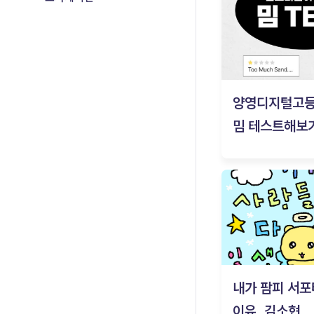
양영디지털고
밈 테스트해보기
내가 팜피 서포
이유_김소현