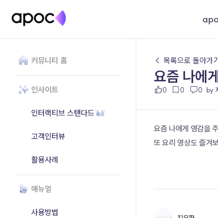
ap
커뮤니티 홈
← 목록으로 돌아가
요즘 나에게
인사이트
0
0
0
by
인터랙티브 스탠다드
요즘 나에게 영감을 주
고객인터뷰
또 요리 영상도 즐겨보
활용사례
매뉴얼
사용방법