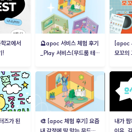
등학교에서
🔮apoc 서비스 체험 후기
[apo
!
_Play 서비스(무드룸 테스
모꼬의
트) - 김태현
터즈가 된
🎨 [apoc 체험 후기] 요즘
내가 팜
내 감정에 딱 맞는 무드룸
이유_