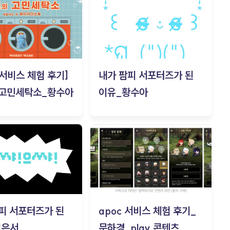
c 서비스 체험 후기]
내가 팜피 서포터즈가 된
 고민세탁소_황수아
이유_황수아
피 서포터즈가 된
apoc 서비스 체험 후기_
김은서
문하경_play 콘텐츠