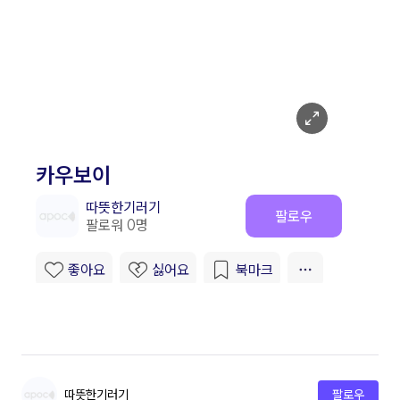
따뜻한기러기
팔로우