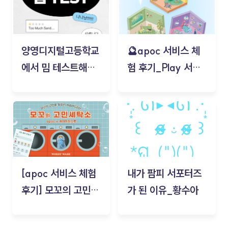
양영디지털고등학교
🔮apoc 서비스 체
에서 밈 테스트해보
험 후기_Play 서비
기!
스(무드룸 테스트) -
김태현
[apoc 서비스 체험
내가 팜피 서포터즈
후기] 모꼬의 고민세
가 된 이유_황수아
탁소_황수아