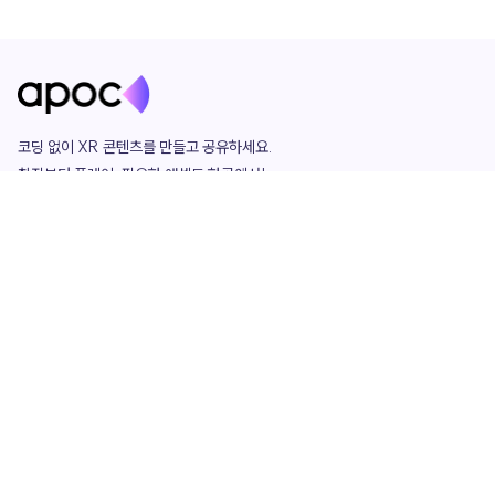
코딩 없이 XR 콘텐츠를 만들고 공유하세요. 

창작부터 플레이, 필요한 애셋도 한곳에서!

그리고 커뮤니티에서 함께하는 즐거움까지 

언제나 apoc이 함께합니다.
apoc
portfolio
마켓플레이스
요금제
play
studio