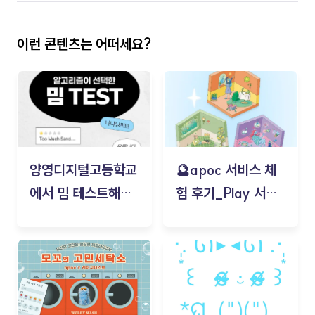
이런 콘텐츠는 어떠세요?
양영디지털고등학교
🔮apoc 서비스 체
에서 밈 테스트해보
험 후기_Play 서비
기!
스(무드룸 테스트) -
김태현