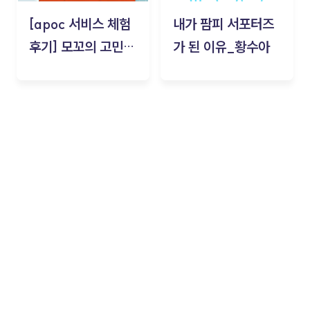
[apoc 서비스 체험
내가 팜피 서포터즈
후기] 모꼬의 고민세
가 된 이유_황수아
탁소_황수아