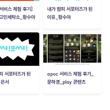
c 서비스 체험 후기]
내가 팜피 서포터즈가 된
 고민세탁소_황수아
이유_황수아
피 서포터즈가 된
apoc 서비스 체험 후기_
김은서
문하경_play 콘텐츠