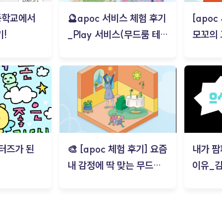
등학교에서
🔮apoc 서비스 체험 후기
[apo
!
_Play 서비스(무드룸 테스
모꼬의
트) - 김태현
터즈가 된
🎨 [apoc 체험 후기] 요즘
내가 팜
내 감정에 딱 맞는 무드룸
이유_
은? | ‘무드룸 테스트’ 솔직
후기_김은서