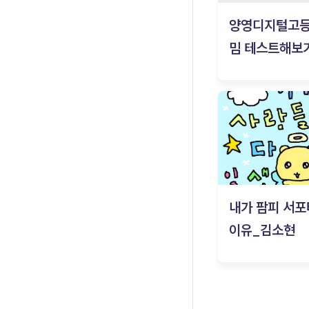
양영디지털고
밈 테스트해보기
내가 팜피 서포
이유_김소현