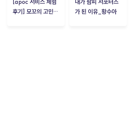
[apoc 서비스 체험
내가 팜피 서포터즈
후기] 모꼬의 고민세
가 된 이유_황수아
탁소_황수아