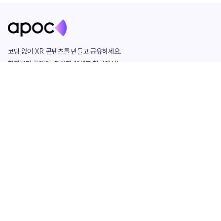
코딩 없이 XR 콘텐츠를 만들고 공유하세요. 

창작부터 플레이, 필요한 애셋도 한곳에서!

그리고 커뮤니티에서 함께하는 즐거움까지 

언제나 apoc이 함께합니다.
apoc
portfolio
마켓플레이스
요금제
play
studio