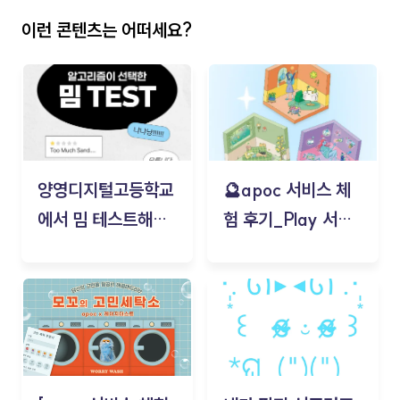
이런 콘텐츠는 어떠세요?
양영디지털고등학교
🔮apoc 서비스 체
에서 밈 테스트해보
험 후기_Play 서비
기!
스(무드룸 테스트) -
김태현