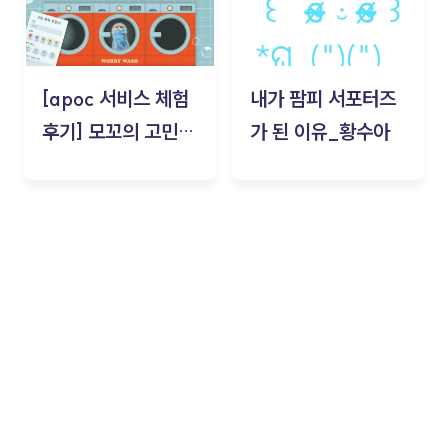
[apoc 서비스 체험
내가 팜피 서포터즈
후기] 모꼬의 고민세
가 된 이유_황수아
탁소_황수아