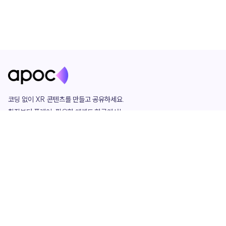
코딩 없이 XR 콘텐츠를 만들고 공유하세요. 

창작부터 플레이, 필요한 애셋도 한곳에서!

그리고 커뮤니티에서 함께하는 즐거움까지 

언제나 apoc이 함께합니다.
apoc
portfolio