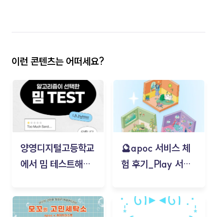
이런 콘텐츠는 어떠세요?
양영디지털고등학교
🔮apoc 서비스 체
에서 밈 테스트해보
험 후기_Play 서비
기!
스(무드룸 테스트) -
김태현