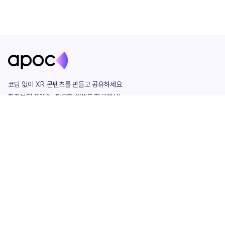
코딩 없이 XR 콘텐츠를 만들고 공유하세요. 

창작부터 플레이, 필요한 애셋도 한곳에서!

그리고 커뮤니티에서 함께하는 즐거움까지 

언제나 apoc이 함께합니다.
apoc
portfolio
마켓플레이스
요금제