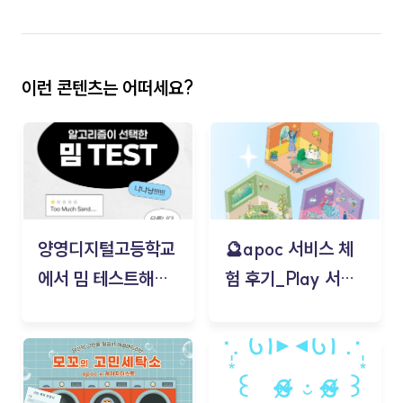
이런 콘텐츠는 어떠세요?
양영디지털고등학교
🔮apoc 서비스 체
에서 밈 테스트해보
험 후기_Play 서비
기!
스(무드룸 테스트) -
김태현