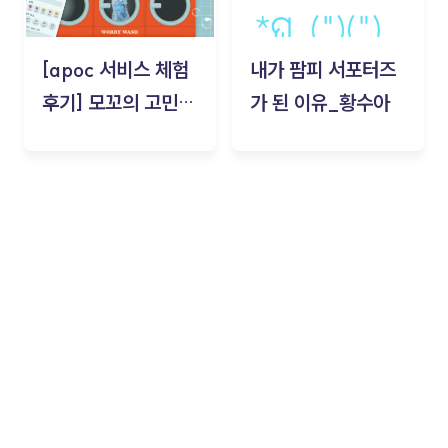
[apoc 서비스 체험
내가 팜피 서포터즈
후기] 모꼬의 고민세
가 된 이유_황수아
탁소_황수아