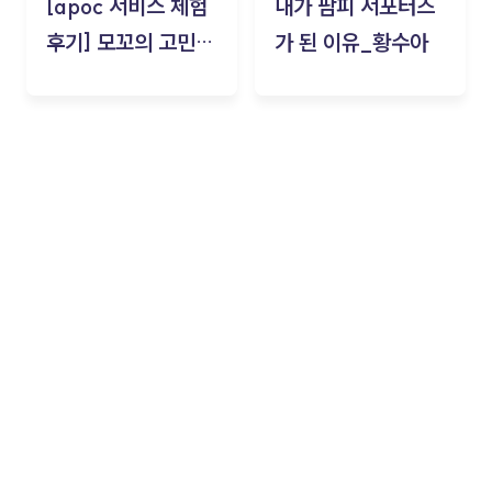
[apoc 서비스 체험
내가 팜피 서포터즈
후기] 모꼬의 고민세
가 된 이유_황수아
탁소_황수아