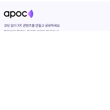
코딩 없이 XR 콘텐츠를 만들고 공유하세요. 

창작부터 플레이, 필요한 애셋도 한곳에서!

그리고 커뮤니티에서 함께하는 즐거움까지 

언제나 apoc이 함께합니다.
apoc
portfolio
마켓플레이스
요금제
play
studio