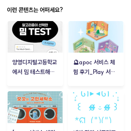
이런 콘텐츠는 어떠세요?
양영디지털고등학교
🔮apoc 서비스 체
에서 밈 테스트해보
험 후기_Play 서비
기!
스(무드룸 테스트) -
김태현