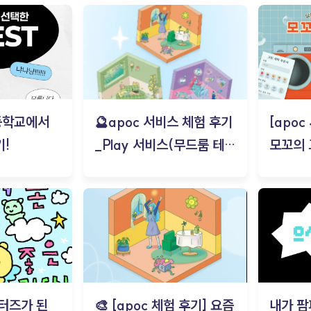
등학교에서
🔮apoc 서비스 체험 후기
[apo
!
_Play 서비스(무드룸 테스
모꼬의
트) - 김태현
터즈가 된
🎨 [apoc 체험 후기] 요즘
내가 팜