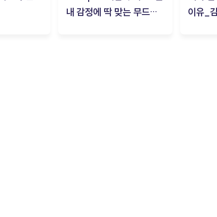
내 감정에 딱 맞는 무드룸
이유_
은? | ‘무드룸 테스트’ 솔직
후기_김은서