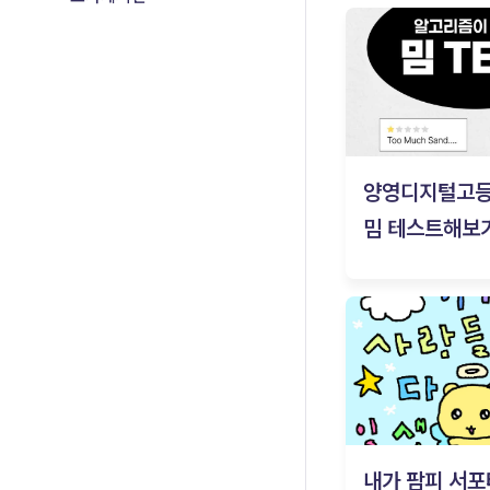
양영디지털고
밈 테스트해보기
내가 팜피 서포