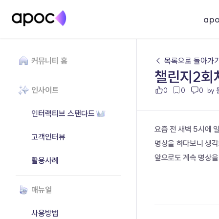
ap
커뮤니티 홈
← 목록으로 돌아가
챌린지2회
인사이트
0
0
0
by
인터랙티브 스탠다드
요즘 전 새벽 5시에 
고객인터뷰
명상을 하다보니 생각
앞으로도 계속 명상을
활용사례
매뉴얼
사용방법