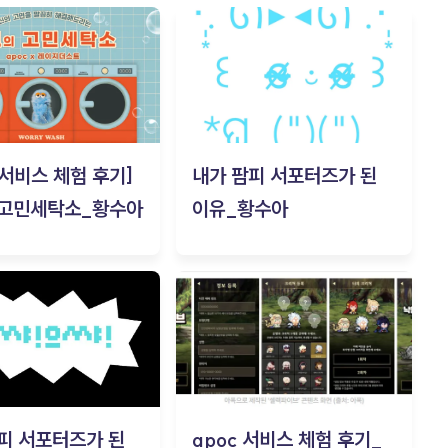
c 서비스 체험 후기]
내가 팜피 서포터즈가 된
 고민세탁소_황수아
이유_황수아
피 서포터즈가 된
apoc 서비스 체험 후기_