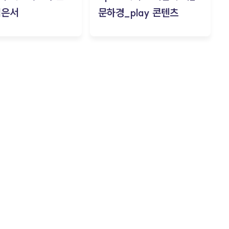
김은서
문하경_play 콘텐츠