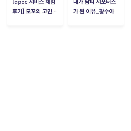
[apoc 서비스 체험
내가 팜피 서포터즈
후기] 모꼬의 고민세
가 된 이유_황수아
탁소_황수아