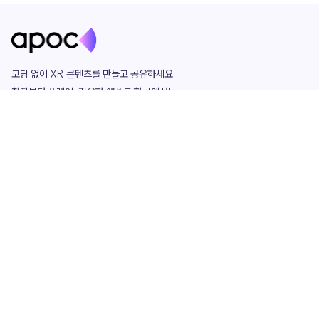
코딩 없이 XR 콘텐츠를 만들고 공유하세요. 

창작부터 플레이, 필요한 애셋도 한곳에서!

그리고 커뮤니티에서 함께하는 즐거움까지 

언제나 apoc이 함께합니다.
apoc
portfolio
마켓플레이스
요금제
play
studio