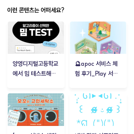
이런 콘텐츠는 어떠세요?
양영디지털고등학교
🔮apoc 서비스 체
에서 밈 테스트해보
험 후기_Play 서비
기!
스(무드룸 테스트) -
김태현